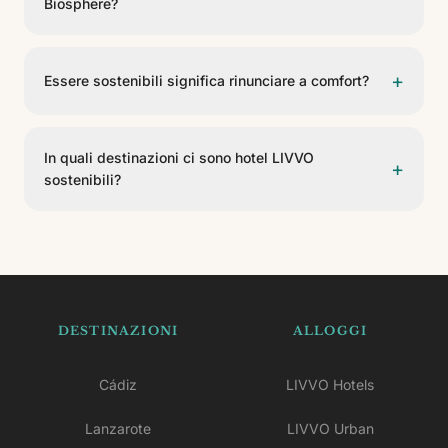
Biosphere?
dell'ambiente, della cultura locale e dell'economia della
destinazione.
Hanno la certificazione Biosphere il Volcán Lanzarote,
gli Appartamenti Coloradamar, il Puerto de Mogán, il
+
Essere sostenibili significa rinunciare a comfort?
Koala Garden e l'Anamar Suites. Li trovi elencati in
questa pagina.
No. Questi hotel mantengono tutti i loro servizi e la loro
esperienza; la sostenibilità agisce dietro le quinte
In quali destinazioni ci sono hotel LIVVO
+
(gestione delle risorse, rifiuti, energia e impegno con la
sostenibili?
comunità) senza influire sul tuo soggiorno.
Ci sono hotel con certificazione Biosphere a Lanzarote
e Gran Canaria. Entra nella scheda di ciascuno per
vedere le loro pratiche e servizi.
DESTINAZIONI
ALLOGGI
Cádiz
LIVVO Hotels
Lanzarote
LIVVO Urban