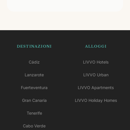
DESTINAZIONI
ALLOGGI
Cádiz
LIVVO Hotels
Lanzarote
LIVVO Urban
Fuerteventura
LIVVO Apartments
Gran Canaria
LIVVO Holiday Homes
Tenerife
Cabo Verde