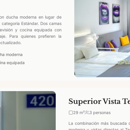
on ducha moderna en lugar de
la categoría Estándar. Dos camas
levisión y cocina equipada con
aje. Para quienes prefieren la
ctualizado.
ha moderna
ina equipada
Superior Vista T
29
m²
3 personas
La combinación más buscada d
moderna y vistas directas al Te