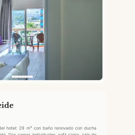
eide
el hotel: 29 m² con baño renovado con ducha
ide. Dos camas individuales, sofá cama, sala de