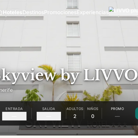
Hoteles
Destinos
Promociones
Experiencias
Skyview by LIVVO
nerife
ENTRADA
SALIDA
ADULTOS
NIÑOS
PROMO
—
—
2
0