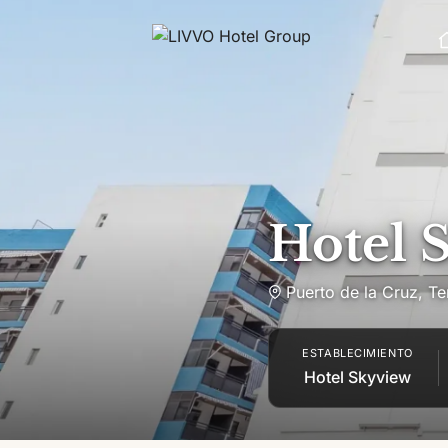
Saltar al contenido
Hotel 
Puerto de la Cruz
,
Te
ESTABLECIMIENTO
Hotel Skyview