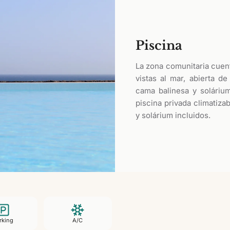
Piscina
La zona comunitaria cuent
vistas al mar, abierta de
cama balinesa y soláriu
piscina privada climatiza
y solárium incluidos.
rking
A/C