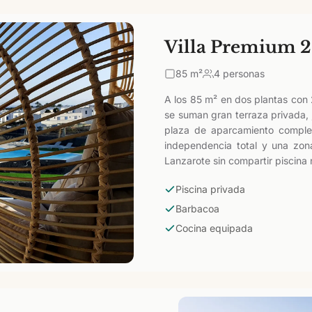
Villa Premium 2
85
m²
4 personas
A los 85 m² en dos plantas con 
se suman gran terraza privada, 
plaza de aparcamiento complet
independencia total y una zona
Lanzarote sin compartir piscina 
Piscina privada
Barbacoa
Cocina equipada