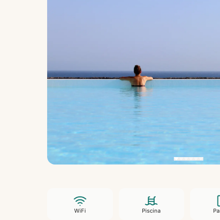
WiFi
Piscina
Pa