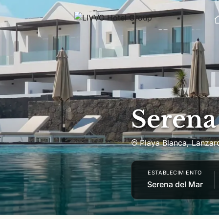
Saltar al contenido
Serena
Playa Blanca
,
Lanzar
ESTABLECIMIENTO
Serena del Mar