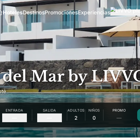
Hoteles
Destinos
Promociones
Experiencias
 del Mar by LIVV
ote
ENTRADA
SALIDA
ADULTOS
NIÑOS
PROMO
—
—
2
0