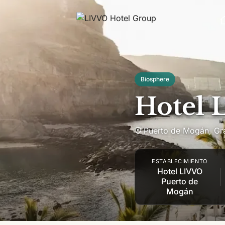
Saltar al contenido
Biosphere
Hotel 
Puerto de Mogán
,
Gr
ESTABLECIMIENTO
Hotel LIVVO
Puerto de
Mogán