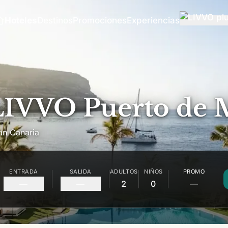
Hoteles
Destinos
Promociones
Experiencias
LIVVO Puerto de
an Canaria
ENTRADA
SALIDA
ADULTOS
NIÑOS
PROMO
—
—
2
0