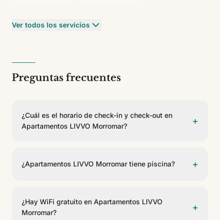
Ver todos los servicios
Preguntas frecuentes
¿Cuál es el horario de check-in y check-out en
+
Apartamentos LIVVO Morromar?
El check-in es a partir de las 15:00 y el check-out
antes de las 11:00.
+
¿Apartamentos LIVVO Morromar tiene piscina?
Sí, Apartamentos LIVVO Morromar dispone de 2
piscinas. Algunas son climatizables. Hay piscina
¿Hay WiFi gratuito en Apartamentos LIVVO
+
infantil para los más pequeños. Se incluyen tumbonas.
Morromar?