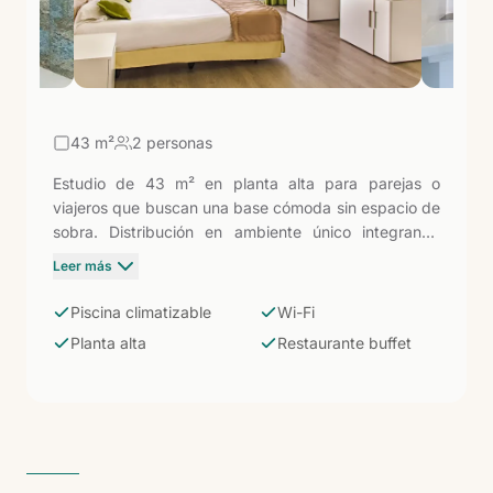
43
m²
2 personas
Estudio de 43 m² en planta alta para parejas o
viajeros que buscan una base cómoda sin espacio de
sobra. Distribución en ambiente único integrando
zona de descanso (camas individuales o dobles) con
Leer más
área de estar, nevera y hervidor de agua. Baño con
ducha, televisión y Wi-Fi incluidos. Acceso completo
Piscina climatizable
Wi-Fi
a las piscinas climatizables, el restaurante buffet y las
Planta alta
Restaurante buffet
instalaciones del complejo.