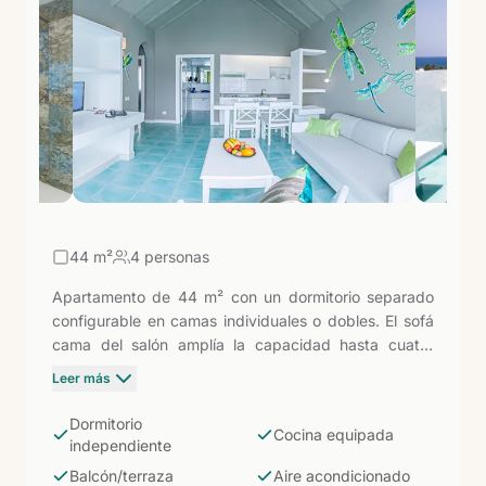
acceso a los restaurantes, comercios y la vida
nocturna de Puerto del Carmen, que está a pocos
minutos.
44
m²
4 personas
Apartamento de 44 m² con un dormitorio separado
configurable en camas individuales o dobles. El sofá
cama del salón amplía la capacidad hasta cuatro
personas, lo que lo hace práctico para familias con
Leer más
niños. Cocina eléctrica completa con utensilios, baño
con ducha, balcón o terraza, aire acondicionado,
Dormitorio
Cocina equipada
televisión y Wi-Fi. Todos los huéspedes tienen acceso
independiente
incluido al programa de animación, mini disco y mini
Balcón/terraza
Aire acondicionado