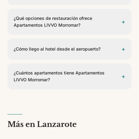
Sí, Apartamentos LIVVO Morromar ofrece WiFi
gratuito en las zonas comunes y habitaciones.
¿Qué opciones de restauración ofrece
+
Apartamentos LIVVO Morromar?
El hotel cuenta con 3 opciones gastronómicas,
incluyendo Restaurante Morromar, Night Bar, Pool Bar.
+
¿Cómo llego al hotel desde el aeropuerto?
Ofrecen servicio de buffet, lobby bar, bar de piscina.
Apartamentos LIVVO Morromar se encuentra a 3,8 km
del Aeropuerto de Lanzarote. Se puede llegar en taxi,
¿Cuántos apartamentos tiene Apartamentos
+
transfer privado o coche de alquiler.
LIVVO Morromar?
Apartamentos LIVVO Morromar cuenta con 244
apartamentos de 3 tipos diferentes. Es un
establecimiento de 3 estrellas.
Más en Lanzarote