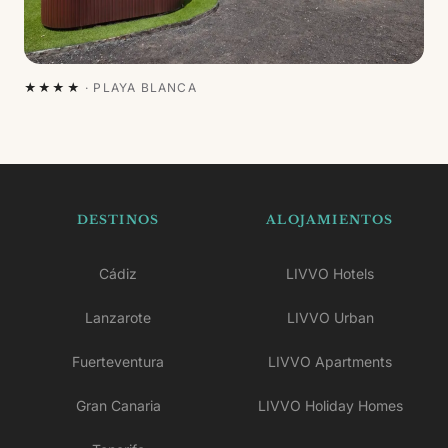
★★★★
·
PLAYA BLANCA
DESTINOS
ALOJAMIENTOS
Cádiz
LIVVO Hotels
Lanzarote
LIVVO Urban
Fuerteventura
LIVVO Apartments
Gran Canaria
LIVVO Holiday Homes