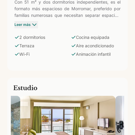
Con 51 m² y dos dormitorios independientes, es el
formato más espacioso de Morromar, preferido por
familias numerosas que necesitan separar espacios.
Los dormitorios admiten configuración individual o
Leer más
doble, y el sofá cama suma capacidad para hasta
seis personas. Cocina eléctrica equipada, baño con
2 dormitorios
Cocina equipada
ducha, terraza, aire acondicionado, televisión y Wi-Fi.
Terraza
Aire acondicionado
Los niños tienen animación, mini disco y actividades
Wi-Fi
Animación infantil
acuáticas incluidas.
Estudio