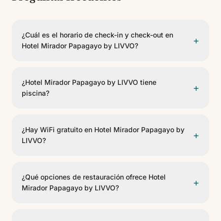
¿Cuál es el horario de check-in y check-out en
+
Hotel Mirador Papagayo by LIVVO?
El check-in es a partir de las 15:00 y el check-out
antes de las 12:00.
¿Hotel Mirador Papagayo by LIVVO tiene
+
piscina?
Sí, Hotel Mirador Papagayo by LIVVO dispone de 2
piscinas. Algunas son climatizables. Hay piscina
¿Hay WiFi gratuito en Hotel Mirador Papagayo by
+
infantil para los más pequeños. Se incluyen tumbonas.
LIVVO?
Sí, Hotel Mirador Papagayo by LIVVO ofrece WiFi
gratuito en las zonas comunes y habitaciones.
¿Qué opciones de restauración ofrece Hotel
+
Mirador Papagayo by LIVVO?
El hotel cuenta con 5 opciones gastronómicas,
incluyendo Lancelot, El Junco, Rubicón, Flamingo.