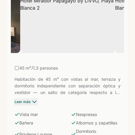
45
m²
3 personas
Habitación de 45 m² con vistas al mar, terraza y
dormitorio independiente con separación óptica y
vestidor — un salto de categoría respecto a las
habitaciones dobles. Cafetera Nespresso con
Leer más
cápsulas de cortesía, caja fuerte, minibar, plancha y
baño con bañera, albornoz y zapatillas. Incluye
Vista mar
Nespresso
acceso al Privilege Lounge con bebidas y snacks
Bañera
Albornoz y zapatillas
(11:00-18:00). Para parejas que buscan un plus de
Dormitorio
amplitud y servicio.
Privilege Lounge