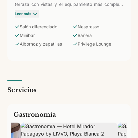
terraza con vistas y el equipamiento más completo
del hotel. Cafetera Nespresso, minibar, caja fuerte,
Leer más
baño con bañera, albornoz y zapatillas. Acceso al
Privilege Lounge con bebidas y snacks (11:00-18:00).
Salón diferenciado
Nespresso
Para huéspedes que buscan la experiencia más
Minibar
Bañera
exclusiva en uno de los mejores enclaves de Playa
Albornoz y zapatillas
Privilege Lounge
Blanca.
Servicios
Gastronomía