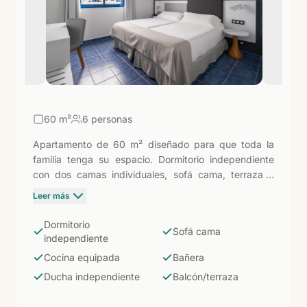
60
m²
6 personas
Apartamento de 60 m² diseñado para que toda la
familia tenga su espacio. Dormitorio independiente
con dos camas individuales, sofá cama, terraza o
balcón y zona de cocina equipada con nevera,
Leer más
vitrocerámica, microondas, tostadora y menaje
completo. Baño con bañera, ducha independiente y
Dormitorio
Sofá cama
bidé. La opción más amplia del hotel, pensada para
independiente
estancias largas o familias numerosas que necesitan
Cocina equipada
Bañera
moverse con comodidad.
Ducha independiente
Balcón/terraza