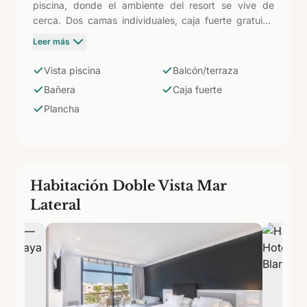
piscina, donde el ambiente del resort se vive de
cerca. Dos camas individuales, caja fuerte gratuita,
equipo de planchado bajo petición y baño con
Leer más
bañera. Ideal para quienes quieren tener las zonas de
agua siempre a la vista y bajar a darse un baño en
Vista piscina
Balcón/terraza
cualquier momento.
Bañera
Caja fuerte
Plancha
Habitación Doble Vista Mar
Lateral