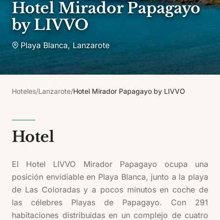
Hotel Mirador Papagayo
by LIVVO
Playa Blanca
,
Lanzarote
Hoteles
/
Lanzarote
/
Hotel Mirador Papagayo by LIVVO
Hotel
El Hotel LIVVO Mirador Papagayo ocupa una
posición envidiable en Playa Blanca, junto a la playa
de Las Coloradas y a pocos minutos en coche de
las célebres Playas de Papagayo. Con 291
habitaciones distribuidas en un complejo de cuatro