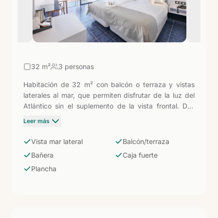
32
m²
3 personas
Habitación de 32 m² con balcón o terraza y vistas
laterales al mar, que permiten disfrutar de la luz del
Atlántico sin el suplemento de la vista frontal. Dos
camas individuales, caja fuerte gratuita, equipo de
Leer más
planchado bajo petición y baño con bañera. Una
opción equilibrada entre vistas y precio.
Vista mar lateral
Balcón/terraza
Bañera
Caja fuerte
Plancha