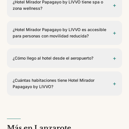
¿Hotel Mirador Papagayo by LIVVO tiene spa o
+
Ofrecen servicio de buffet, pool bar, lobby bar.
zona wellness?
Sí, Hotel Mirador Papagayo by LIVVO dispone de spa
con tratamientos de belleza y masajes, sauna y baño
¿Hotel Mirador Papagayo by LIVVO es accesible
+
turco.
para personas con movilidad reducida?
Sí, Hotel Mirador Papagayo by LIVVO cuenta con
habitaciones adaptadas para personas con movilidad
+
¿Cómo llego al hotel desde el aeropuerto?
reducida (PMR) y accesos adaptados en las zonas
comunes.
Hotel Mirador Papagayo by LIVVO se encuentra a 36
km del Aeropuerto César Manrique. Se puede llegar
¿Cuántas habitaciones tiene Hotel Mirador
+
en taxi, transfer privado o coche de alquiler.
Papagayo by LIVVO?
Hotel Mirador Papagayo by LIVVO cuenta con 291
habitaciones de 9 tipos diferentes. Es un
establecimiento de 4 estrellas.
Más en Lanzarote