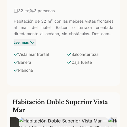
32
m²
3 personas
Habitación de 32 m² con las mejores vistas frontales
al mar del hotel. Balcón o terraza orientada
directamente al océano, sin obstáculos. Dos camas
individuales, caja fuerte gratuita, equipo de
Leer más
planchado bajo petición y baño con bañera. Para
quienes la vista es una parte esencial de las
Vista mar frontal
Balcón/terraza
vacaciones.
Bañera
Caja fuerte
Plancha
Habitación Doble Superior Vista
Mar