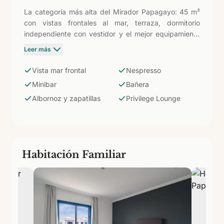
La categoría más alta del Mirador Papagayo: 45 m²
con vistas frontales al mar, terraza, dormitorio
independiente con vestidor y el mejor equipamiento
del hotel. Cafetera Nespresso con cápsulas de
Leer más
cortesía, caja fuerte, minibar, plancha y baño con
bañera, albornoz y zapatillas. El acceso al Privilege
Vista mar frontal
Nespresso
Lounge (bebidas y snacks 11:00-18:00) completa una
Minibar
Bañera
experiencia premium dentro de un hotel familiar.
Albornoz y zapatillas
Privilege Lounge
Habitación Familiar