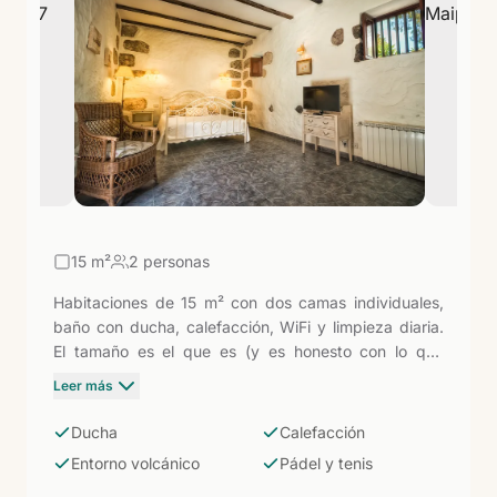
auténtica.
15
m²
2 personas
Habitaciones de 15 m² con dos camas individuales,
baño con ducha, calefacción, WiFi y limpieza diaria.
El tamaño es el que es (y es honesto con lo que
ofrece un hotel rural de 11 habitaciones en Arucas)
Leer más
pero lo que rodea la habitación lo compensa: entorno
volcánico, piscina de agua dulce, pistas de pádel y
Ducha
Calefacción
tenis, y la Gran Canaria más interior y auténtica a los
Entorno volcánico
Pádel y tenis
pies.