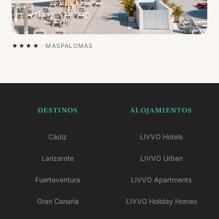
★★★★
·
MASPALOMAS
DESTINOS
ALOJAMIENTOS
Cádiz
LIVVO Hotels
Lanzarote
LIVVO Urban
Fuerteventura
LIVVO Apartments
Gran Canaria
LIVVO Holiday Homes