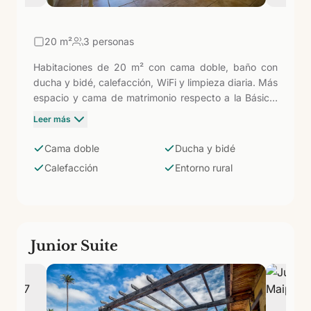
20
m²
3 personas
Habitaciones de 20 m² con cama doble, baño con
ducha y bidé, calefacción, WiFi y limpieza diaria. Más
espacio y cama de matrimonio respecto a la Básica,
en el mismo entorno rural volcánico del norte de Gran
Leer más
Canaria. Pensadas para parejas que quieren un retiro
tranquilo fuera de los circuitos turísticos del sur, a
Cama doble
Ducha y bidé
pocos minutos del Jardín Canario y de la catedral
Calefacción
Entorno rural
neogótica de Arucas.
Junior Suite