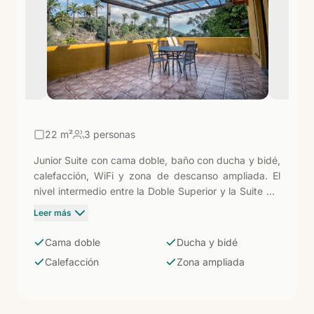
22
m²
3 personas
Junior Suite con cama doble, baño con ducha y bidé,
calefacción, WiFi y zona de descanso ampliada. El
nivel intermedio entre la Doble Superior y la Suite del
Maipez: más metros y comodidades sin pagar el
Leer más
suplemento de la categoría tope, en plena naturaleza
volcánica de Arucas.
Cama doble
Ducha y bidé
Calefacción
Zona ampliada