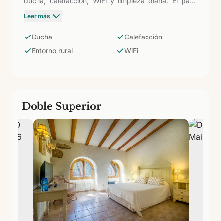
ducha, calefacción, WiFi y limpieza diaria. El paso
intermedio entre la Básica y la Superior: más espacio
Leer más
para moverse con soltura, en el mismo entorno
volcánico de Arucas y con todas las instalaciones del
Ducha
Calefacción
complejo (piscina, pádel, tenis) a disposición.
Entorno rural
WiFi
Doble Superior