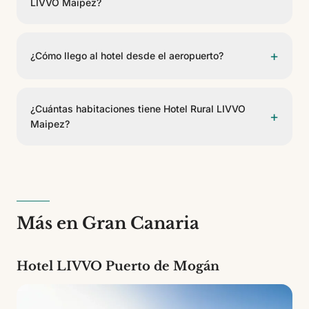
LIVVO Maipez?
El restaurante Restaurante Maipez concentra la oferta
gastronómica de Hotel Rural LIVVO Maipez, con
+
¿Cómo llego al hotel desde el aeropuerto?
servicio de buffet.
Hotel Rural LIVVO Maipez se encuentra a 30 km del
Aeropuerto de Gran Canaria. Se puede llegar en taxi,
¿Cuántas habitaciones tiene Hotel Rural LIVVO
+
transfer privado o coche de alquiler.
Maipez?
Hotel Rural LIVVO Maipez cuenta con 11 habitaciones
de 5 tipos diferentes. Es un establecimiento de 3
estrellas.
Más en Gran Canaria
Hotel LIVVO Puerto de Mogán