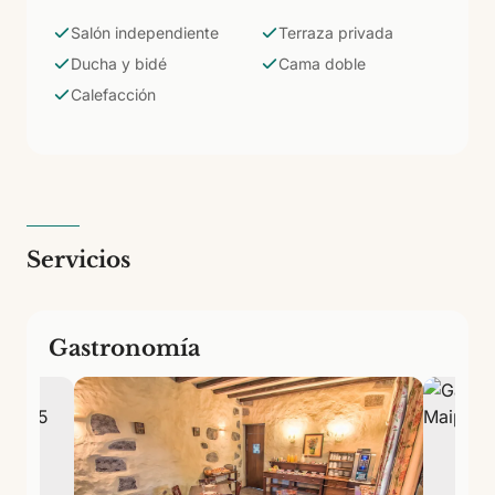
volcánica, la suite es el nivel superior de privacidad e
intimidad: el salón o la terraza añaden un espacio
Salón independiente
Terraza privada
propio para leer, tomar el desayuno o simplemente
Ducha y bidé
Cama doble
estar sin salir de la habitación.
Calefacción
Servicios
Gastronomía