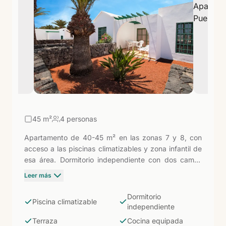
45
m²
4 personas
Apartamento de 40-45 m² en las zonas 7 y 8, con
acceso a las piscinas climatizables y zona infantil de
esa área. Dormitorio independiente con dos camas
individuales, aire acondicionado gratuito, terraza,
Leer más
cocina equipada y baño con ducha. La opción más
directa para parejas o familias que quieren libertad
Dormitorio
Piscina climatizable
de horarios a 100 metros de la playa de Puerto del
independiente
Carmen.
Terraza
Cocina equipada