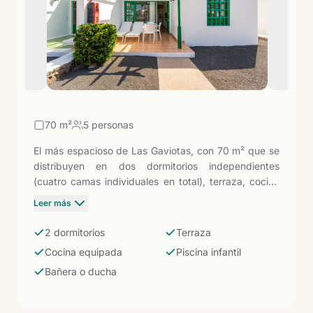
70
m²
5 personas
El más espacioso de Las Gaviotas, con 70 m² que se
distribuyen en dos dormitorios independientes
(cuatro camas individuales en total), terraza, cocina
totalmente equipada y baño con bañera o ducha.
Leer más
Situado en las zonas 1 y 8, tiene acceso a piscinas
con zona infantil en ambas ubicaciones. Diseñado
2 dormitorios
Terraza
para familias numerosas o grupos de hasta cinco
Cocina equipada
Piscina infantil
personas que necesitan espacio real para descansar
Bañera o ducha
y organizar el día a su ritmo.