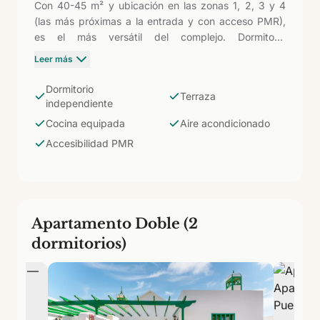
Con 40-45 m² y ubicación en las zonas 1, 2, 3 y 4
(las más próximas a la entrada y con acceso PMR),
es el más versátil del complejo. Dormitorio
independiente con dos camas individuales, aire
Leer más
acondicionado gratuito, terraza, cocina equipada y
baño con bañera o ducha según unidad. Su posición
Dormitorio
Terraza
facilita el acceso a las piscinas con zona infantil de
independiente
zonas 1 y 3, y es la categoría indicada para movilidad
Cocina equipada
Aire acondicionado
reducida.
Accesibilidad PMR
Apartamento Doble (2
dormitorios)