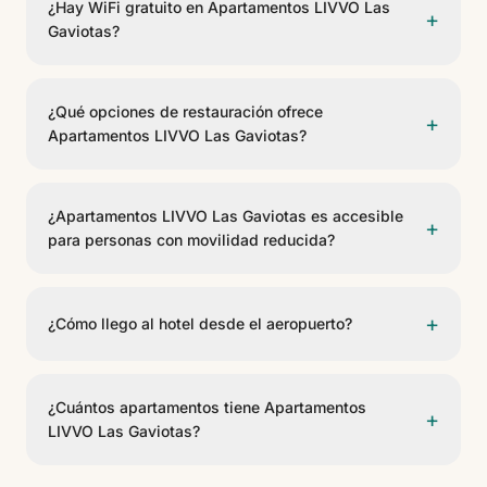
¿Hay WiFi gratuito en Apartamentos LIVVO Las
+
infantil para los más pequeños. Se incluyen tumbonas.
Gaviotas?
Sí, Apartamentos LIVVO Las Gaviotas ofrece WiFi
gratuito en las zonas comunes y habitaciones.
¿Qué opciones de restauración ofrece
+
Apartamentos LIVVO Las Gaviotas?
El hotel cuenta con 2 opciones gastronómicas,
incluyendo Bar Piscina Zona 3, Bar Piscina Zona 8.
¿Apartamentos LIVVO Las Gaviotas es accesible
+
Ofrecen servicio de bar de piscina.
para personas con movilidad reducida?
Sí, Apartamentos LIVVO Las Gaviotas cuenta con
habitaciones adaptadas para personas con movilidad
+
¿Cómo llego al hotel desde el aeropuerto?
reducida (PMR) y accesos adaptados en las zonas
comunes.
Apartamentos LIVVO Las Gaviotas se encuentra a 4
km del Aeropuerto de Lanzarote. Se puede llegar en
¿Cuántos apartamentos tiene Apartamentos
+
taxi, transfer privado o coche de alquiler.
LIVVO Las Gaviotas?
Apartamentos LIVVO Las Gaviotas cuenta con 119