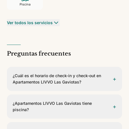
Piscina
Ver todos los servicios
Preguntas frecuentes
¿Cuál es el horario de check-in y check-out en
+
Apartamentos LIVVO Las Gaviotas?
El check-in es a partir de las 15:00 y el check-out
antes de las 11:00.
¿Apartamentos LIVVO Las Gaviotas tiene
+
piscina?
Sí, Apartamentos LIVVO Las Gaviotas dispone de 6
piscinas. Algunas son climatizables. Hay piscina