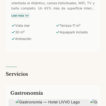
orientada al Atlántico, camas individuales, WiFi, TV y
baño completo. Un 43% más de superficie interior
que la Doble Vista Mar con la misma orientación al
Leer más
mar: para parejas o pequeñas familias de hasta tres
que quieren el horizonte azul desde la terraza y el
Vista mar
Terraza 11 m²
espacio suficiente para moverse con comodidad en
30 m²
Aquapark incluido
el día a día del resort.
Animación
Servicios
Gastronomía