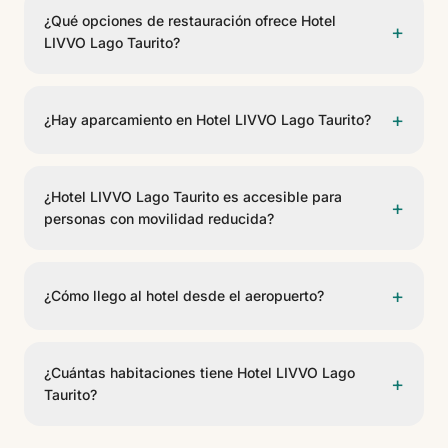
las zonas comunes y habitaciones.
¿Qué opciones de restauración ofrece Hotel
+
LIVVO Lago Taurito?
El hotel cuenta con 4 opciones gastronómicas,
incluyendo Buffet, Arena Plaza, Bar Columbus, Bar
+
¿Hay aparcamiento en Hotel LIVVO Lago Taurito?
Flamingo. Ofrecen servicio de buffet, bar, bar piscina.
Sí, Hotel LIVVO Lago Taurito dispone de aparcamiento
para huéspedes (de pago). Consulte disponibilidad y
¿Hotel LIVVO Lago Taurito es accesible para
+
condiciones en recepción.
personas con movilidad reducida?
Sí, Hotel LIVVO Lago Taurito cuenta con habitaciones
adaptadas para personas con movilidad reducida
+
¿Cómo llego al hotel desde el aeropuerto?
(PMR) y accesos adaptados en las zonas comunes.
Hotel LIVVO Lago Taurito se encuentra a 50 km del
Aeropuerto de Gran Canaria. Se puede llegar en taxi,
¿Cuántas habitaciones tiene Hotel LIVVO Lago
+
transfer privado o coche de alquiler.
Taurito?
Hotel LIVVO Lago Taurito cuenta con 259