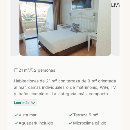
21
m²
2 personas
Habitaciones de 21 m² con terraza de 9 m² orientada
al mar, camas individuales o de matrimonio, WiFi, TV
y baño completo. La categoría más compacta del
hotel, pensada para parejas que priorizan la vista al
Leer más
mar sobre el espacio interior. Taurito tiene uno de los
microclimas más cálidos del sur de Gran Canaria, y la
Vista mar
Terraza 9 m²
terraza orientada al Atlántico capta el sol en las
Aquapark incluido
Microclima cálido
mejores horas del día — toda una ventaja para los