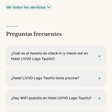
Ver todos los servicios
Preguntas frecuentes
¿Cuál es el horario de check-in y check-out en
+
Hotel LIVVO Lago Taurito?
El check-in es a partir de las 15:00 y el check-out
antes de las 11:00.
+
¿Hotel LIVVO Lago Taurito tiene piscina?
Sí, Hotel LIVVO Lago Taurito dispone de piscina. Es
climatizable según temporada. Se incluyen tumbonas.
+
¿Hay WiFi gratuito en Hotel LIVVO Lago Taurito?
Sí, Hotel LIVVO Lago Taurito ofrece WiFi gratuito en