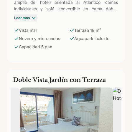
amplia del hotel) orientada al Atlántico, camas
individuales y sofá convertible en cama doble.
Nevera y microondas incluidos. Hasta cinco
Leer más
personas. Ver el sol caer sobre el mar desde una
terraza de 18 m² mientras los niños juegan en el
Vista mar
Terraza 18 m²
aquapark de abajo: las habitaciones más completas
Nevera y microondas
Aquapark incluido
del Lago Taurito para familias que no quieren elegir
Capacidad 5 pax
entre confort y diversión.
Doble Vista Jardín con Terraza