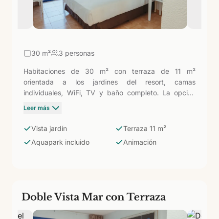
30
m²
3 personas
Habitaciones de 30 m² con terraza de 11 m²
orientada a los jardines del resort, camas
individuales, WiFi, TV y baño completo. La opción
para parejas o parejas con un niño que no necesitan
Leer más
las dimensiones familiares pero quieren el mismo
acceso al Aquapark Lago Oasis, la animación y los
Vista jardín
Terraza 11 m²
atardeceres de Taurito que las categorías superiores.
Aquapark incluido
Animación
Buena relación espacio-precio en un resort completo.
Doble Vista Mar con Terraza