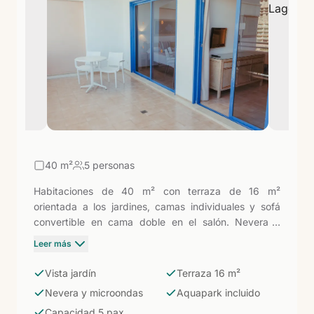
excursiones en barco por la costa. Un resort
diseñado para que las familias disfruten juntas, cada
uno a su manera.
40
m²
5 personas
Habitaciones de 40 m² con terraza de 16 m²
orientada a los jardines, camas individuales y sofá
convertible en cama doble en el salón. Nevera y
microondas incluidos. Hasta cinco personas. La
Leer más
terraza de 16 m² es una de las más generosas del
resort: un espacio exterior real donde las familias
Vista jardín
Terraza 16 m²
desayunan, juegan y descansan, con los jardines del
Nevera y microondas
Aquapark incluido
Lago Taurito como telón de fondo y el Aquapark y la
Capacidad 5 pax