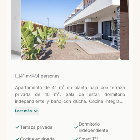
quienes buscan Fuerteventura en estado puro, lejos
de las grandes zonas turísticas.
41
m²
4 personas
Apartamento de 41 m² en planta baja con terraza
privada de 10 m². Sala de estar, dormitorio
independiente y baño con ducha. Cocina integrada
con nevera, microondas, tostadora, lavavajillas y
Leer más
utensilios. Aire acondicionado y Smart TV satélite. La
opción de referencia del complejo: acceso directo a
Dormitorio
Terraza privada
la terraza desde la planta baja, a 100 metros de la
independiente
Playa de los Lagos en El Cotillo, en un complejo
Cocina equipada
Smart TV