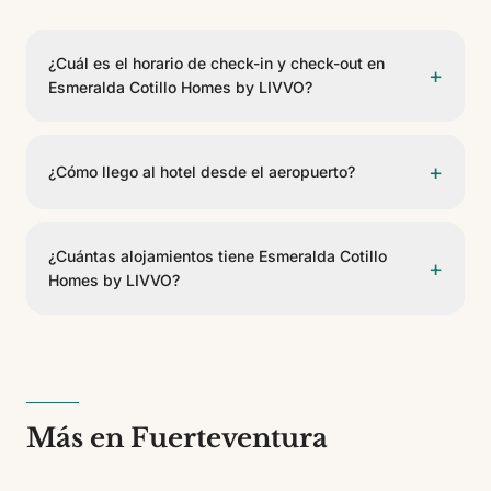
¿Cuál es el horario de check-in y check-out en
+
Esmeralda Cotillo Homes by LIVVO?
El check-in es a partir de las 15:00 y el check-out
antes de las 12:00.
+
¿Cómo llego al hotel desde el aeropuerto?
Esmeralda Cotillo Homes by LIVVO se encuentra a 45
km del Aeropuerto de Fuerteventura. Se puede llegar
¿Cuántas alojamientos tiene Esmeralda Cotillo
+
en taxi, transfer privado o coche de alquiler.
Homes by LIVVO?
Esmeralda Cotillo Homes by LIVVO cuenta con 54
alojamientos de 3 tipos diferentes. Es un
establecimiento de 4 estrellas.
Más en Fuerteventura