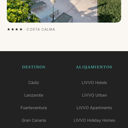
★★★★
·
COSTA CALMA
DESTINOS
ALOJAMIENTOS
Cádiz
LIVVO Hotels
Lanzarote
LIVVO Urban
Fuerteventura
LIVVO Apartments
Gran Canaria
LIVVO Holiday Homes