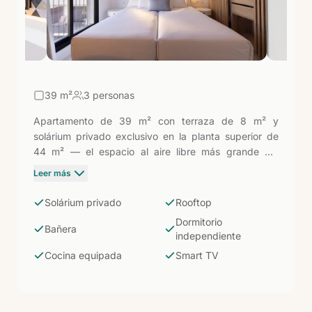
39
m²
3 personas
Apartamento de 39 m² con terraza de 8 m² y
solárium privado exclusivo en la planta superior de
44 m² — el espacio al aire libre más grande del
complejo. Sala de estar, dormitorio independiente y
Leer más
baño completo con ducha y bañera privada en el
rooftop. Cocina integrada con nevera, microondas,
Solárium privado
Rooftop
tostadora, lavavajillas y utensilios. Aire acondicionado
Dormitorio
y Smart TV satélite. Para quienes quieren el cielo de
Bañera
independiente
El Cotillo y los atardeceres del noroeste de
Cocina equipada
Smart TV
Fuerteventura literalmente para ellos solos: 44 m² de
solárium privado con baño propio en cubierta.