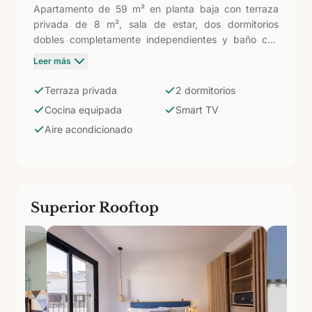
Apartamento de 59 m² en planta baja con terraza
privada de 8 m², sala de estar, dos dormitorios
dobles completamente independientes y baño con
ducha. Cocina integrada con nevera, microondas,
Leer más
tostadora, lavavajillas y utensilios. Aire acondicionado
y Smart TV satélite. Más amplio que el Superior, con
Terraza privada
2 dormitorios
dos dormitorios separados: la solución para familias o
Cocina equipada
Smart TV
grupos de hasta 5 que necesitan privacidad real sin
Aire acondicionado
renunciar a la terraza de planta baja ni al entorno
sostenible del Cotillo.
Superior Rooftop