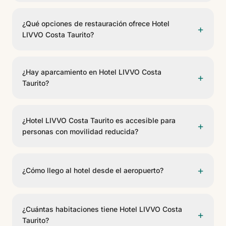
Sí, Hotel LIVVO Costa Taurito ofrece WiFi gratuito en
las zonas comunes y habitaciones.
¿Qué opciones de restauración ofrece Hotel
+
LIVVO Costa Taurito?
El hotel cuenta con 4 opciones gastronómicas,
incluyendo Buffet, Arena Plaza, Bar Piscina, Piano Bar.
¿Hay aparcamiento en Hotel LIVVO Costa
+
Ofrecen servicio de buffet, bar.
Taurito?
Sí, Hotel LIVVO Costa Taurito dispone de
aparcamiento para huéspedes (de pago). Consulte
¿Hotel LIVVO Costa Taurito es accesible para
+
disponibilidad y condiciones en recepción.
personas con movilidad reducida?
Sí, Hotel LIVVO Costa Taurito cuenta con habitaciones
adaptadas para personas con movilidad reducida
+
¿Cómo llego al hotel desde el aeropuerto?
(PMR) y accesos adaptados en las zonas comunes.
Hotel LIVVO Costa Taurito se encuentra a 50 km del
Aeropuerto de Gran Canaria. Se puede llegar en taxi,
¿Cuántas habitaciones tiene Hotel LIVVO Costa
+
transfer privado o coche de alquiler.
Taurito?