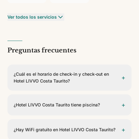
Ver todos los servicios
Preguntas frecuentes
¿Cuál es el horario de check-in y check-out en
+
Hotel LIVVO Costa Taurito?
El check-in es a partir de las 15:00 y el check-out
antes de las 11:00.
+
¿Hotel LIVVO Costa Taurito tiene piscina?
Sí, Hotel LIVVO Costa Taurito dispone de 2 piscinas.
Algunas son climatizables. Hay piscina infantil para los
+
¿Hay WiFi gratuito en Hotel LIVVO Costa Taurito?
más pequeños. Se incluyen tumbonas.