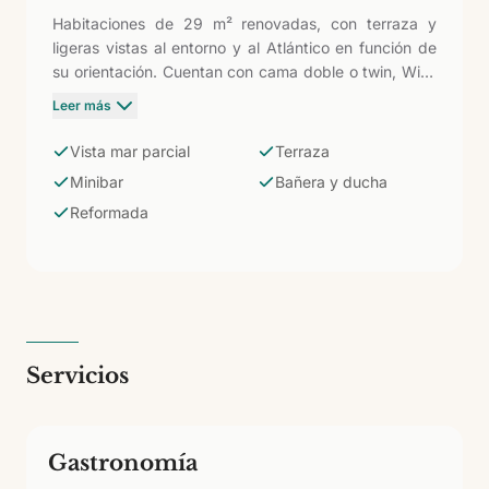
Habitaciones de 29 m² renovadas, con terraza y
ligeras vistas al entorno y al Atlántico en función de
su orientación. Cuentan con cama doble o twin, WiFi,
TV, minibar, baño completo con bañera y ducha y
Leer más
tendedero. Ideales para disfrutar de la estancia con
comodidad y cercanía a la playa de Taurito.
Vista mar parcial
Terraza
Minibar
Bañera y ducha
Reformada
Servicios
Gastronomía