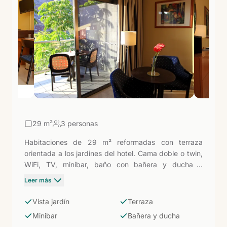
Canarias") queda a pocos minutos, ofreciendo una
de las excursiones más agradables de la zona.
29
m²
3 personas
Habitaciones de 29 m² reformadas con terraza
orientada a los jardines del hotel. Cama doble o twin,
WiFi, TV, minibar, baño con bañera y ducha y
tendedero. El valle de Taurito es naturalmente verde
Leer más
y resguardado, y estas habitaciones están orientadas
para que eso se note: el jardín como primera imagen
Vista jardín
Terraza
al abrir las puertas de la terraza, en un ambiente
Minibar
Bañera y ducha
cálido e íntimo.