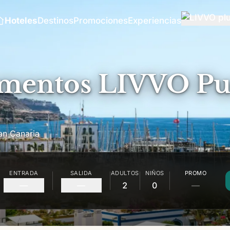
Hoteles
Destinos
Promociones
Experiencias
mentos LIVVO Pu
an Canaria
ENTRADA
SALIDA
ADULTOS
NIÑOS
PROMO
—
—
2
0