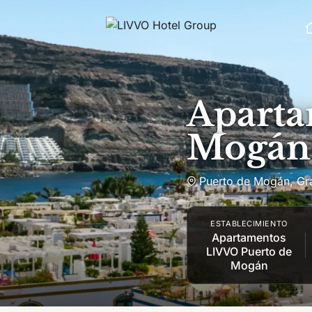
Saltar al contenido
Aparta
Mogán
Puerto de Mogán
,
Gr
ESTABLECIMIENTO
Apartamentos
LIVVO Puerto de
Mogán