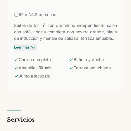
52
m²
3 personas
Suites de 52 m² con dormitorio independiente, salón
con sofá, cocina completa con nevera grande, placa
de inducción y menaje de calidad, terraza amueblada
y baño con bañera y ducha separadas y amenities
Leer más
Rituals. Ubicadas al nivel de la zona de jacuzzis. Para
estancias de mayor duración o para quienes quieren
Cocina completa
Bañera y ducha
la comodidad de cocinar con ingredientes del
Amenities Rituals
Terraza amueblada
mercado de Playa del Inglés sin sacrificar el confort
Junto a jacuzzis
de una suite bien acabada.
Servicios