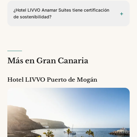
Hotel LIVVO Anamar Suites cuenta con 127
habitaciones de 5 tipos diferentes. Es un
¿Hotel LIVVO Anamar Suites tiene certificación
+
establecimiento de 4 estrellas.
de sostenibilidad?
Sí, Hotel LIVVO Anamar Suites cuenta con el
Certificado Biosphere del Instituto de Turismo
Responsable, respaldado por la UNESCO. Esto
garantiza prácticas de turismo sostenible y respeto
por el entorno.
Más en Gran Canaria
Hotel LIVVO Puerto de Mogán