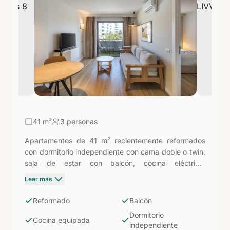
mano.
41
m²
3 personas
Apartamentos de 41 m² recientemente reformados
con dormitorio independiente con cama doble o twin,
sala de estar con balcón, cocina eléctrica,
microondas, nevera y utensilios. Wi-Fi, Smart TV y
Leer más
baño con ducha. La categoría de entrada del Anamar
tras la reforma completa: todo nuevo, todo funcional,
Reformado
Balcón
y Playa del Inglés a 400 metros para quienes
Dormitorio
prefieren cocinar alguna noche.
Cocina equipada
independiente