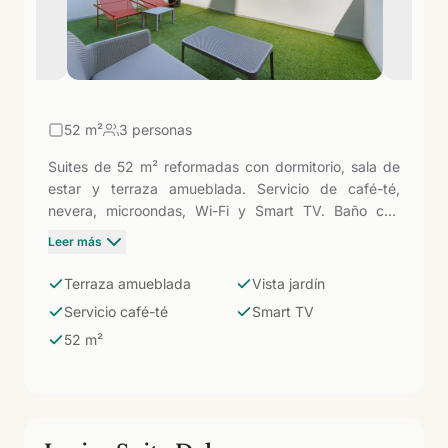
52
m²
3 personas
Suites de 52 m² reformadas con dormitorio, sala de
estar y terraza amueblada. Servicio de café-té,
nevera, microondas, Wi-Fi y Smart TV. Baño con
ducha. Los 11 metros cuadrados adicionales respecto
Leer más
a la Junior Suite se invierten sobre todo en la terraza,
que aquí está equipada con mobiliario propio: sillas,
Terraza amueblada
Vista jardín
mesa y vistas a los jardines del hotel — el espacio
Servicio café-té
Smart TV
perfecto para desayunar al aire libre.
52 m²