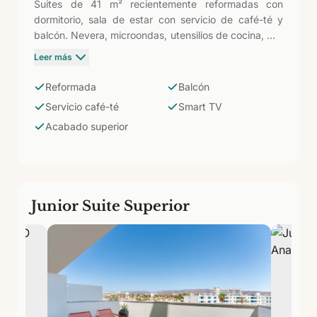
Suites de 41 m² recientemente reformadas con
dormitorio, sala de estar con servicio de café-té y
balcón. Nevera, microondas, utensilios de cocina, Wi-
Fi y Smart TV. Baño con ducha. La distinción
Leer más
respecto al Apartamento con Kitchenette está en el
acabado y en el servicio de café-té de bienvenida —
Reformada
Balcón
un detalle que marca el tono de la estancia desde el
Servicio café-té
Smart TV
primer momento.
Acabado superior
Junior Suite Superior