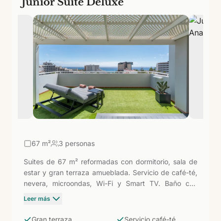
Junior Suite Deluxe
67
m²
3 personas
Suites de 67 m² reformadas con dormitorio, sala de
estar y gran terraza amueblada. Servicio de café-té,
nevera, microondas, Wi-Fi y Smart TV. Baño con
ducha. La terraza generosa es el activo principal de
Leer más
esta categoría: con 67 m² totales y una terraza de
mayor superficie que las categorías inferiores, son las
Gran terraza
Servicio café-té