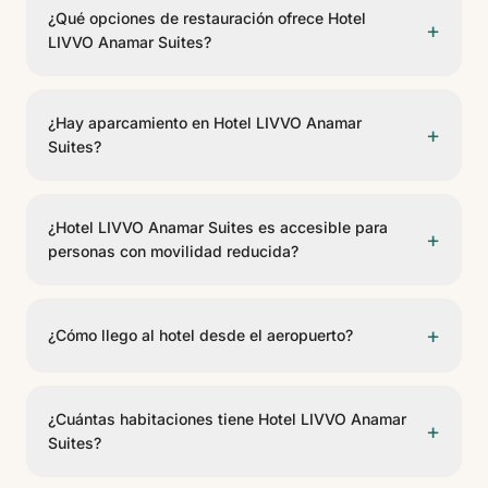
incluyen tumbonas.
¿Qué opciones de restauración ofrece Hotel
+
LIVVO Anamar Suites?
El hotel cuenta con 2 opciones gastronómicas,
incluyendo Anamar Buffet, Anamar Snacks. Ofrecen
¿Hay aparcamiento en Hotel LIVVO Anamar
+
servicio de restaurante buffet, pool bar.
Suites?
Sí, Hotel LIVVO Anamar Suites dispone de
aparcamiento para huéspedes (de pago). Consulte
¿Hotel LIVVO Anamar Suites es accesible para
+
disponibilidad y condiciones en recepción.
personas con movilidad reducida?
Sí, Hotel LIVVO Anamar Suites cuenta con
habitaciones adaptadas para personas con movilidad
+
¿Cómo llego al hotel desde el aeropuerto?
reducida (PMR) y accesos adaptados en las zonas
comunes.
Hotel LIVVO Anamar Suites se encuentra a 34 km del
Aeropuerto de Gran Canaria. Se puede llegar en taxi,
¿Cuántas habitaciones tiene Hotel LIVVO Anamar
+
transfer privado o coche de alquiler.
Suites?