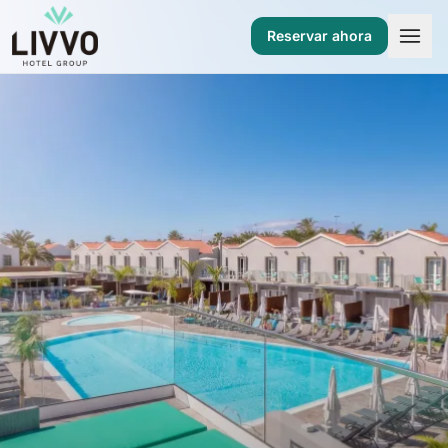
Saltar al contenido
Reservar ahora
ES
EN
DE
FR
IT
NL