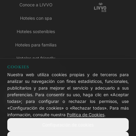
Conoce a LIVVO
Hoteles con spa
Hoteles sostenibles
Hoteles para familias
Hoteles pet friendly
COOKIES
Hoteles solo para adultos
Nuestra web utiliza cookies propias y de terceros para
analizar su navegación con fines estadísticos, funcionales,
Hoteles todo incluido
publicitarios y para mejorar el servicio y adecuarlo a sus
preferencias. Para consentir su uso, haga clic en «Aceptar
LIVVO Plus
todas»; para configurar o rechazar los permisos, use
«Configuración de cookies» o «Rechazar todas». Para más
información, consulte nuestra
Política de Cookies
.
Configuración de cookies
© 2026 LIVVO Hotels — Grupo Martinón