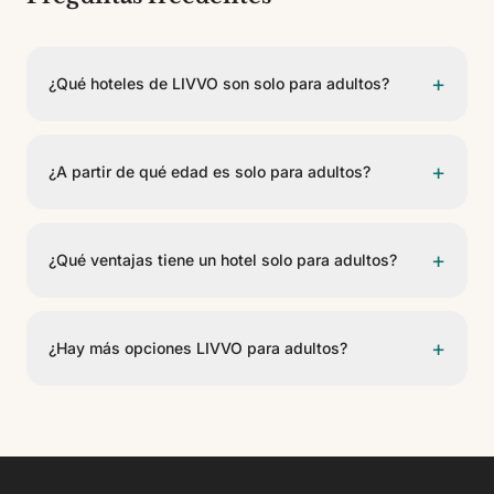
+
¿Qué hoteles de LIVVO son solo para adultos?
Actualmente los Apartamentos LIVVO Mar Azul, en
Corralejo (Fuerteventura), y los Apartamentos LIVVO
+
¿A partir de qué edad es solo para adultos?
Los Calderones, en Gran Canaria. Los tienes listados
en esta página.
Depende del alojamiento: Mar Azul es exclusivo para
adultos y Los Calderones admite huéspedes a partir
+
¿Qué ventajas tiene un hotel solo para adultos?
de 16 años. Consulta las condiciones en la ficha de
cada uno.
Un ambiente más tranquilo y relajado, sin actividades
infantiles, ideal para parejas, escapadas románticas o
+
¿Hay más opciones LIVVO para adultos?
viajes en los que buscas descanso.
Además, el Hotel LIVVO Volcán Lanzarote cuenta con
Club Volcán, una zona exclusiva para adultos (+18)
dentro del hotel. Tienes toda su información en la
página de Club Volcán.