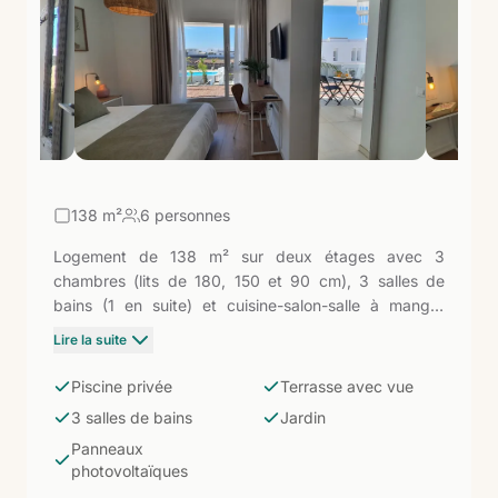
durabilité. Un hébergement de haute qualité pour les
familles ou les groupes à la recherche d'espace, de
confidentialité et d'un emplacement privilégié dans
le sud de Lanzarote.
138
m²
6 personnes
Logement de 138 m² sur deux étages avec 3
chambres (lits de 180, 150 et 90 cm), 3 salles de
bains (1 en suite) et cuisine-salon-salle à manger
équipée de vitrocéramique, four, lave-vaisselle et
Lire la suite
pompe à osmose. Porche semi-couvert avec jardin et
piscine privée. La terrasse sur le toit offre une
Piscine privée
Terrasse avec vue
terrasse privée avec vue sur Fuerteventura et Lobos.
3 salles de bains
Jardin
Place de parking et panneaux photovoltaïques inclus.
Panneaux
Pour les familles ou les groupes de jusqu'à six
photovoltaïques
personnes.