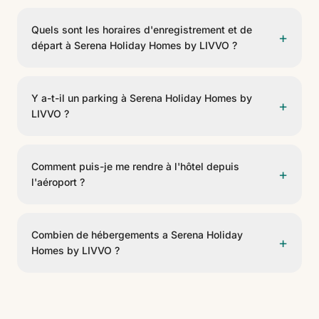
Quels sont les horaires d'enregistrement et de
+
départ à Serena Holiday Homes by LIVVO ?
L'enregistrement se fait à partir de 16:00 et le départ
avant 12:00.
Y a-t-il un parking à Serena Holiday Homes by
+
LIVVO ?
Oui, Serena Holiday Homes by LIVVO dispose d'un
parking pour les clients. Veuillez consulter la
Comment puis-je me rendre à l'hôtel depuis
+
disponibilité et les conditions à la réception.
l'aéroport ?
Serena Holiday Homes by LIVVO est situé à 29,1 km
de Aeropuerto César Manrique. On peut y arriver en
Combien de hébergements a Serena Holiday
+
taxi, transfert privé ou voiture de location.
Homes by LIVVO ?
Serena Holiday Homes by LIVVO dispose de 9
hébergements. C'est un établissement de 3 étoiles.