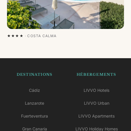
★★★★
·
COSTA CALMA
DESTINATIONS
HÉBERGEMENTS
Cádiz
LIVVO Hotels
Lanzarote
LIVVO Urban
Fuerteventura
LIVVO Apartments
Gran Canaria
LIVVO Holiday Homes