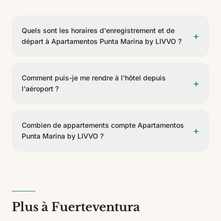
Quels sont les horaires d'enregistrement et de
+
départ à Apartamentos Punta Marina by LIVVO ?
L'enregistrement se fait à partir de 15:00 et le départ
avant 11:00.
Comment puis-je me rendre à l'hôtel depuis
+
l'aéroport ?
Apartamentos Punta Marina by LIVVO est situé à 83
km de Aeropuerto de Fuerteventura. On peut y arriver
Combien de appartements compte Apartamentos
+
en taxi, transfert privé ou voiture de location.
Punta Marina by LIVVO ?
Apartamentos Punta Marina by LIVVO dispose de 17
appartements. C'est un établissement de 3 étoiles.
Plus à Fuerteventura