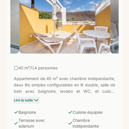
45
m²
4 personnes
Appartement de 45 m² avec chambre indépendante,
deux lits simples configurables en lit double, salle de
bain avec baignoire, lavabo et WC, et cuisine
équipée avec vaisselle. Wi-Fi gratuit et TV inclus.
Lire la suite
Terrasse privée avec solarium. La Punta Marina
propose un seul type d'appartement bien défini : un
Baignoire
Cuisine équipée
espace généreux, intime et à quelques mètres de la
Terrasse avec
Chambre
Plage de Morro Jable, dans un petit complexe de 17
solarium
indépendante