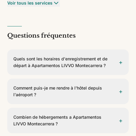
Voir tous les services
Questions fréquentes
Quels sont les horaires d'enregistrement et de
+
départ à Apartamentos LIVVO Montecarrera ?
L'enregistrement se fait à partir de 07:00 et le départ
avant 01:00.
Comment puis-je me rendre à l'hôtel depuis
+
l'aéroport ?
Apartamentos LIVVO Montecarrera est situé à 42,9
km de Aeropuerto de Gran Canaria. On peut y arriver
Combien de hébergements a Apartamentos
+
en taxi, transfert privé ou voiture de location.
LIVVO Montecarrera ?