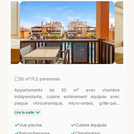
50
m²
2 personnes
Appartements de 50 m² avec chambre
indépendante, cuisine entièrement équipée avec
plaque vitrocéramique, micro-ondes, grille-pain,
cafetière et bouilloire, salon avec canapé et télévision
Lire la suite
à écran plat. Balcon ou terrasse avec vue sur la
piscine d'eau douce et la zone pour enfants. WiFi
Vue piscine
Cuisine équipée
gratuit. À Arguineguín, à 1,2 km de la plage et à côté
Balcon/terrasse
Climatisation