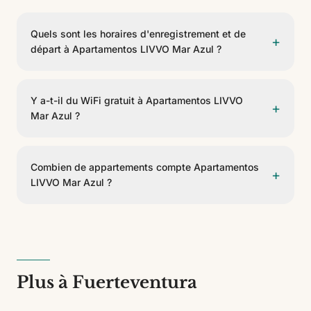
Quels sont les horaires d'enregistrement et de
+
départ à Apartamentos LIVVO Mar Azul ?
L'enregistrement se fait à partir de 15:00 et le départ
avant 12:00.
Y a-t-il du WiFi gratuit à Apartamentos LIVVO
+
Mar Azul ?
Oui, Apartamentos LIVVO Mar Azul propose un WiFi
gratuit dans les espaces communs et les chambres.
Combien de appartements compte Apartamentos
+
LIVVO Mar Azul ?
Apartamentos LIVVO Mar Azul dispose de 21
appartements de 4 types différents. C'est un
établissement de 3 étoiles.
Plus à Fuerteventura