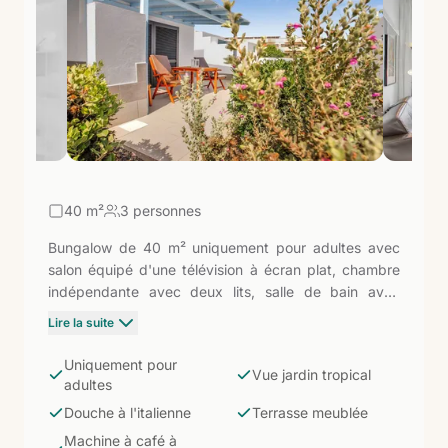
40
m²
3 personnes
Bungalow de 40 m² uniquement pour adultes avec
salon équipé d'une télévision à écran plat, chambre
indépendante avec deux lits, salle de bain avec
douche à l'italienne et sèche-cheveux. Terrasse
Lire la suite
meublée avec vue sur le jardin tropical du complexe.
Cuisine équipée avec plaque vitrocéramique, micro-
Uniquement pour
Vue jardin tropical
ondes, machine à café à capsules, bouilloire et grille-
adultes
pain. L'option la plus tranquille du Mar Azul : orientée
Douche à l'italienne
Terrasse meublée
vers le vert, parfaite pour ceux qui privilégient la vie
Machine à café à
privée et le silence plutôt que les vues sur l'eau.