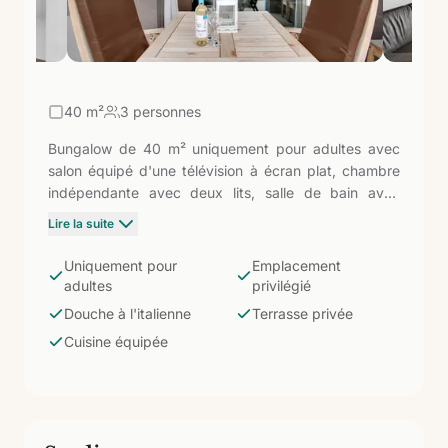
40
m²
3 personnes
Bungalow de 40 m² uniquement pour adultes avec
salon équipé d'une télévision à écran plat, chambre
indépendante avec deux lits, salle de bain avec
douche à l'italienne et sèche-cheveux. Terrasse
Lire la suite
meublée privée. Cuisine équipée avec plaque
vitrocéramique, micro-ondes, machine à café à
Uniquement pour
Emplacement
capsules, bouilloire et grille-pain. La catégorie
adultes
privilégié
Privilégié indique une sélection d'emplacements
Douche à l'italienne
Terrasse privée
particulièrement bien situés dans le complexe (plus
Cuisine équipée
d'intimité ou étages supérieurs) pour les couples à la
recherche du meilleur du Mar Azul sans changer de
type.