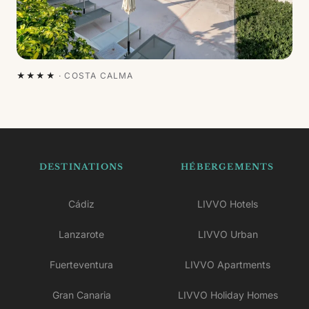
★★★★
·
COSTA CALMA
DESTINATIONS
HÉBERGEMENTS
Cádiz
LIVVO Hotels
Lanzarote
LIVVO Urban
Fuerteventura
LIVVO Apartments
Gran Canaria
LIVVO Holiday Homes