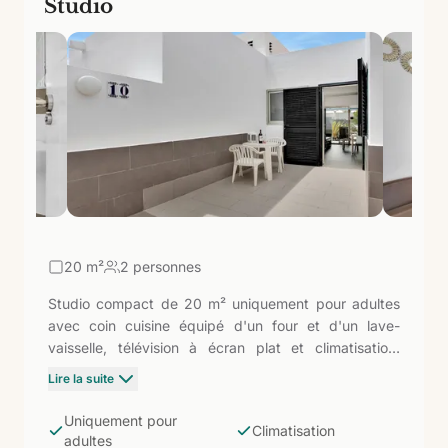
Studio
20
m²
2 personnes
Studio compact de 20 m² uniquement pour adultes
avec coin cuisine équipé d'un four et d'un lave-
vaisselle, télévision à écran plat et climatisation.
Terrasse privée. L'option la plus économique du
Lire la suite
complexe : espace réduit mais fonctionnel, orienté
vers les voyageurs solitaires ou les couples qui
Uniquement pour
Climatisation
passent la journée à l'extérieur (les plages de Las
adultes