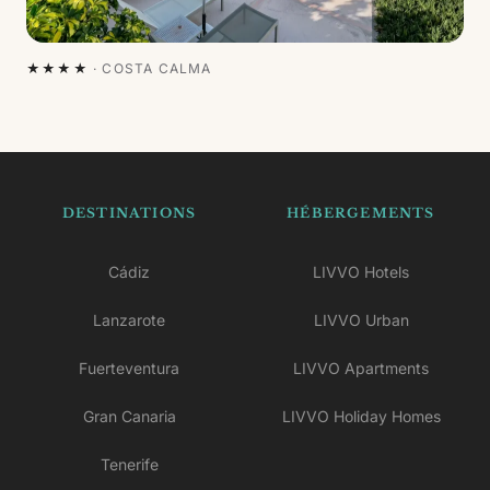
★★★★
·
COSTA CALMA
DESTINATIONS
HÉBERGEMENTS
Cádiz
LIVVO Hotels
Lanzarote
LIVVO Urban
Fuerteventura
LIVVO Apartments
Gran Canaria
LIVVO Holiday Homes
Tenerife