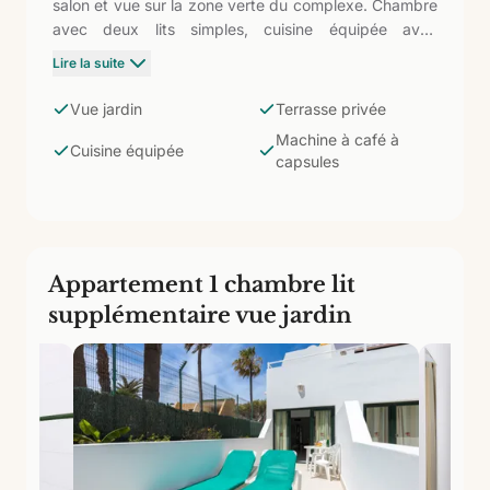
salon et vue sur la zone verte du complexe. Chambre
avec deux lits simples, cuisine équipée avec
réfrigérateur, micro-ondes, machine à café à
Lire la suite
capsules, bouilloire et plaque vitrocéramique. Salle de
bain avec douche et sèche-cheveux. Un peu plus
Vue jardin
Terrasse privée
compact que le vue mer, il offre une terrasse plus
Machine à café à
intime et tranquille orientée vers le jardin : parfaite
Cuisine équipée
capsules
pour ceux qui veulent de la lumière naturelle et un
espace extérieur sans le prix du supplément pour la
vue sur l'océan.
Appartement 1 chambre lit
supplémentaire vue jardin