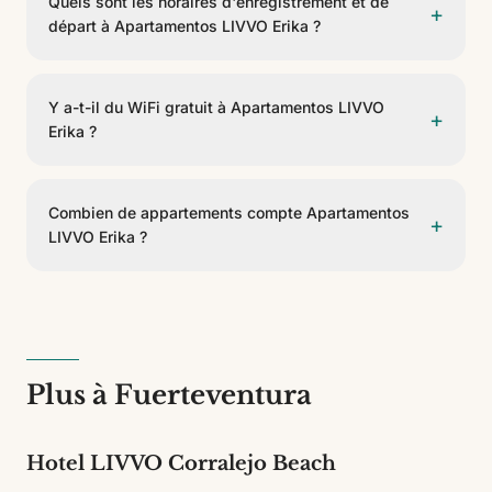
Quels sont les horaires d'enregistrement et de
+
départ à Apartamentos LIVVO Erika ?
L'enregistrement se fait à partir de 15:00 et le départ
avant 12:00.
Y a-t-il du WiFi gratuit à Apartamentos LIVVO
+
Erika ?
Oui, Apartamentos LIVVO Erika propose un WiFi
gratuit dans les espaces communs et les chambres.
Combien de appartements compte Apartamentos
+
LIVVO Erika ?
Apartamentos LIVVO Erika dispose de 14
appartements de 4 types différents. C'est un
établissement de 3 étoiles.
Plus à Fuerteventura
Hotel LIVVO Corralejo Beach