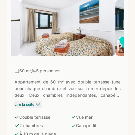
60
m²
5 personnes
Appartement de 60 m² avec double terrasse (une
pour chaque chambre) et vue sur la mer depuis les
deux. Deux chambres indépendantes, canapé-lit
dans le salon, cuisine équipée avec réfrigérateur,
Lire la suite
micro-ondes, machine à café à capsules, bouilloire et
plaque vitrocéramique. Salle de bain avec douche et
Double terrasse
Vue mer
sèche-cheveux. Le plus spacieux de l'Erika : deux
2 chambres
Canapé-lit
chambres avec terrasse propre et l'Atlantique visible
À 10 m de la plage
depuis tous les espaces extérieurs, à 10 mètres de la