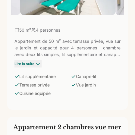
50
m²
4 personnes
Appartement de 50 m² avec terrasse privée, vue sur
le jardin et capacité pour 4 personnes : chambre
avec deux lits simples, lit supplémentaire et canapé-
lit dans le salon. Cuisine équipée avec réfrigérateur,
Lire la suite
micro-ondes, machine à café à capsules, bouilloire et
plaque vitrocéramique. Salle de bain avec douche et
Lit supplémentaire
Canapé-lit
sèche-cheveux. L'option pour des groupes de 3-4
Terrasse privée
Vue jardin
sans avoir besoin de passer à deux chambres : plus
Cuisine équipée
flexible que la norme d'une chambre, avec
suffisamment d'espace pour une petite famille ou des
amis.
Appartement 2 chambres vue mer