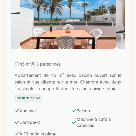
45
m²
3 personnes
Appartement de 45 m² avec balcon ouvert sur le
salon et vue directe sur la mer. Chambre avec deux
lits simples, canapé-lit dans le salon, cuisine équipée
avec réfrigérateur, micro-ondes, machine à café à
Lire la suite
capsules, bouilloire et plaque vitrocéramique. Salle de
bain avec douche et sèche-cheveux. L'Erika est à 10
Vue mer
Balcon
mètres de la plage de Los Verilitos : cet appartement
Machine à café à
est l'option pour ceux qui souhaitent voir l'Atlantique
Canapé-lit
capsules
également depuis le balcon, dans un petit complexe
À 10 m de la plage
intime en plein centre de Corralejo.