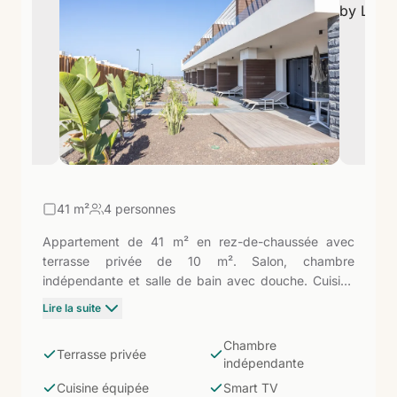
ceux qui recherchent Fuerteventura dans son état
pur, loin des grandes zones touristiques.
41
m²
4 personnes
Appartement de 41 m² en rez-de-chaussée avec
terrasse privée de 10 m². Salon, chambre
indépendante et salle de bain avec douche. Cuisine
intégrée avec réfrigérateur, micro-ondes, grille-pain,
Lire la suite
lave-vaisselle et ustensiles. Climatisation et Smart TV
satellite. L'option de référence du complexe : accès
Chambre
Terrasse privée
direct à la terrasse depuis le rez-de-chaussée, à 100
indépendante
mètres de la Playa de los Lagos à El Cotillo, dans un
Cuisine équipée
Smart TV