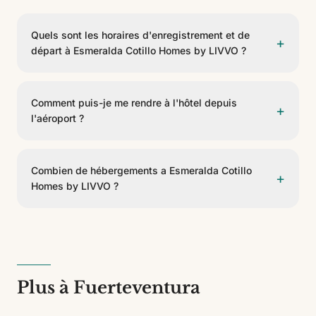
Quels sont les horaires d'enregistrement et de
+
départ à Esmeralda Cotillo Homes by LIVVO ?
L'enregistrement se fait à partir de 15:00 et le départ
avant 12:00.
Comment puis-je me rendre à l'hôtel depuis
+
l'aéroport ?
Esmeralda Cotillo Homes by LIVVO est situé à 45 km
de Aeropuerto de Fuerteventura. On peut y arriver en
Combien de hébergements a Esmeralda Cotillo
+
taxi, transfert privé ou voiture de location.
Homes by LIVVO ?
Esmeralda Cotillo Homes by LIVVO dispose de 54
hébergements de 3 types différents. C'est un
établissement de 4 étoiles.
Plus à Fuerteventura