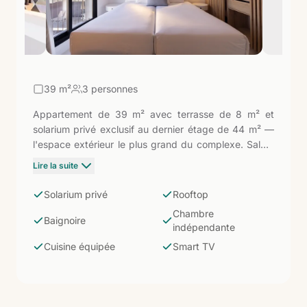
39
m²
3 personnes
Appartement de 39 m² avec terrasse de 8 m² et
solarium privé exclusif au dernier étage de 44 m² —
l'espace extérieur le plus grand du complexe. Salon,
chambre indépendante et salle de bain complète
Lire la suite
avec douche et baignoire privée sur le toit. Cuisine
intégrée avec réfrigérateur, micro-ondes, grille-pain,
Solarium privé
Rooftop
lave-vaisselle et ustensiles. Climatisation et Smart TV
Chambre
satellite. Pour ceux qui veulent le ciel d'El Cotillo et les
Baignoire
indépendante
couchers de soleil du nord-ouest de Fuerteventura
Cuisine équipée
Smart TV
littéralement pour eux seuls : 44 m² de solarium privé
avec salle de bain propre sur le toit.