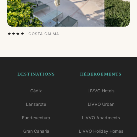
★★★★
·
COSTA CALMA
DESTINATIONS
HÉBERGEMENTS
Cádiz
LIVVO Hotels
Lanzarote
LIVVO Urban
Fuerteventura
LIVVO Apartments
Gran Canaria
LIVVO Holiday Homes