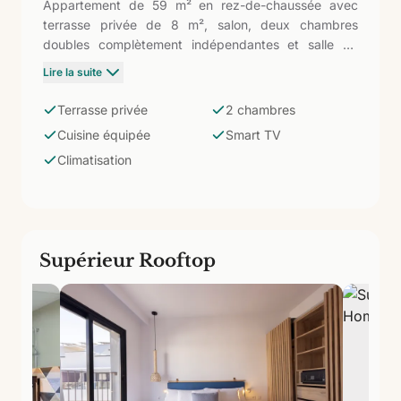
Appartement de 59 m² en rez-de-chaussée avec
terrasse privée de 8 m², salon, deux chambres
doubles complètement indépendantes et salle de
bain avec douche. Cuisine intégrée avec
Lire la suite
réfrigérateur, micro-ondes, grille-pain, lave-vaisselle
et ustensiles. Climatisation et Smart TV satellite. Plus
Terrasse privée
2 chambres
spacieux que le Supérieur, avec deux chambres
Cuisine équipée
Smart TV
séparées : la solution pour les familles ou groupes de
Climatisation
jusqu'à 5 personnes qui ont besoin d'une véritable
intimité sans renoncer à la terrasse du rez-de-
chaussée ni à l'environnement durable du Cotillo.
Supérieur Rooftop