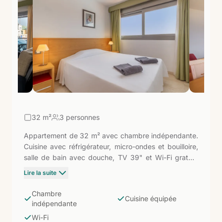
32
m²
3 personnes
Appartement de 32 m² avec chambre indépendante.
Cuisine avec réfrigérateur, micro-ondes et bouilloire,
salle de bain avec douche, TV 39" et Wi-Fi gratuit.
L'option la plus abordable de l'hôtel : même espace
Lire la suite
et équipement que les catégories supérieures, dans
un emplacement urbain parfait pour ceux qui passent
Chambre
Cuisine équipée
peu de temps dans la chambre et préfèrent profiter
indépendante
de la plage et de Corralejo.
Wi-Fi