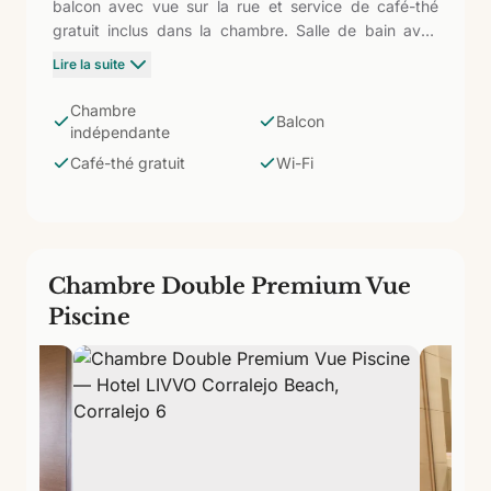
balcon avec vue sur la rue et service de café-thé
gratuit inclus dans la chambre. Salle de bain avec
douche, TV 39" et Wi-Fi gratuit. La distinction par
Lire la suite
rapport aux Appartements standards réside dans la
chambre totalement séparée du salon (plus d'intimité
Chambre
Balcon
et sensation d'espace) et dans le détail du café-thé
indépendante
de bienvenue.
Café-thé gratuit
Wi-Fi
Chambre Double Premium Vue
Piscine