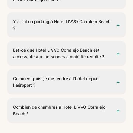
L'hôtel dispose de 2 options gastronomiques, y
compris Las Palmeras, Bar piscina. Ils offrent un
Y a-t-il un parking à Hotel LIVVO Corralejo Beach
+
service de restaurante, bar piscina.
?
Oui, Hotel LIVVO Corralejo Beach dispose d'un parking
pour les clients (payant). Veuillez consulter la
Est-ce que Hotel LIVVO Corralejo Beach est
+
disponibilité et les conditions à la réception.
accessible aux personnes à mobilité réduite ?
Oui, Hotel LIVVO Corralejo Beach dispose de
chambres adaptées pour les personnes à mobilité
Comment puis-je me rendre à l'hôtel depuis
+
réduite (PMR) et d'accès adaptés dans les espaces
l'aéroport ?
communs.
Hotel LIVVO Corralejo Beach est situé à 40 km de
Aeropuerto de Fuerteventura. On peut y arriver en
Combien de chambres a Hotel LIVVO Corralejo
+
taxi, transfert privé ou voiture de location.
Beach ?
Hotel LIVVO Corralejo Beach dispose de 139
chambres de 7 types différents. C'est un