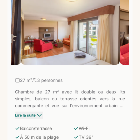
27
m²
3 personnes
Chambre de 27 m² avec lit double ou deux lits
simples, balcon ou terrasse orientés vers la rue
commerçante et vue sur l'environnement urbain de
Corralejo. Salle de bain avec douche, TV 39" et Wi-Fi
Lire la suite
gratuit. La catégorie d'entrée de l'hôtel : pratique et
bien équipée, avec le village littéralement à ses pieds
Balcon/terrasse
Wi-Fi
et la plage à 50 mètres. Pensée pour ceux qui
À 50 m de la plage
TV 39"
privilégient l'emplacement sur la vue.