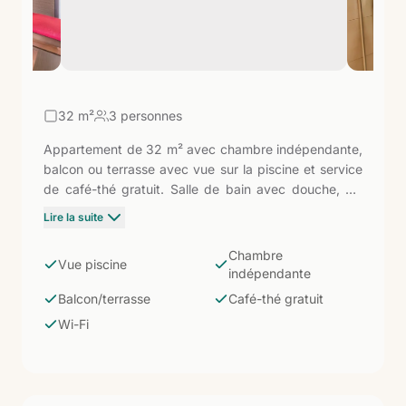
32
m²
3 personnes
Appartement de 32 m² avec chambre indépendante,
balcon ou terrasse avec vue sur la piscine et service
de café-thé gratuit. Salle de bain avec douche, TV
39" et Wi-Fi gratuit. Combine la séparation entre
Lire la suite
salon et chambre avec la vue animée de la zone de
piscine. Un choix très populaire parmi les couples qui
Chambre
Vue piscine
souhaitent du confort sans payer le supplément des
indépendante
catégories plus élevées.
Balcon/terrasse
Café-thé gratuit
Wi-Fi