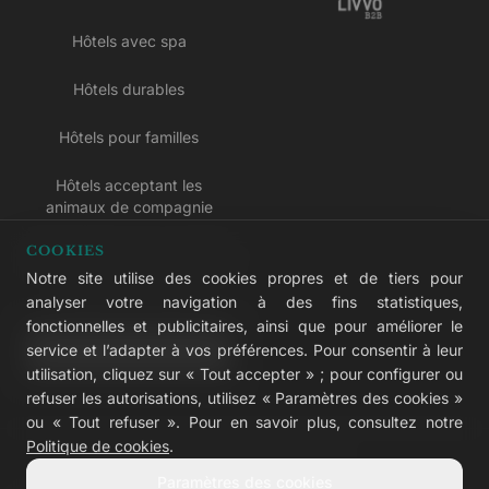
Hôtels avec spa
Hôtels durables
Hôtels pour familles
Hôtels acceptant les
animaux de compagnie
COOKIES
Hôtels réservés aux adultes
Notre site utilise des cookies propres et de tiers pour
analyser votre navigation à des fins statistiques,
Hôtels tout compris
fonctionnelles et publicitaires, ainsi que pour améliorer le
service et l’adapter à vos préférences. Pour consentir à leur
LIVVO Plus
utilisation, cliquez sur « Tout accepter » ; pour configurer ou
refuser les autorisations, utilisez « Paramètres des cookies »
ou « Tout refuser ». Pour en savoir plus, consultez notre
Politique de cookies
.
© 2026 LIVVO Hotels — Grupo Martinón
Paramètres des cookies
#LIVVERS