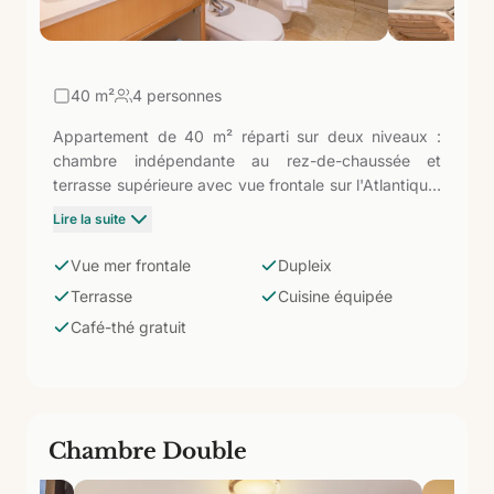
40
m²
4 personnes
Appartement de 40 m² réparti sur deux niveaux :
chambre indépendante au rez-de-chaussée et
terrasse supérieure avec vue frontale sur l'Atlantique.
Cuisine équipée, salle de bain avec douche et service
Lire la suite
de café-thé gratuit inclus. Le seul type
d'hébergement de l'hôtel avec vue directe sur la mer
Vue mer frontale
Dupleix
depuis la terrasse — parfait pour les couples ou les
Terrasse
Cuisine équipée
petites familles qui recherchent ce plus de
Café-thé gratuit
spectacularité sans sortir de la chambre.
Chambre Double