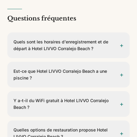
Questions fréquentes
Quels sont les horaires d'enregistrement et de
+
départ à Hotel LIVVO Corralejo Beach ?
L'enregistrement se fait à partir de 15:00 et le départ
avant 12:00.
Est-ce que Hotel LIVVO Corralejo Beach a une
+
piscine ?
Oui, Hotel LIVVO Corralejo Beach dispose de 2
piscines. Certaines sont chauffables. Il y a une piscine
Y a-t-il du WiFi gratuit à Hotel LIVVO Corralejo
+
pour les plus petits. Des chaises longues sont incluses.
Beach ?
Oui, Hotel LIVVO Corralejo Beach propose un WiFi
gratuit dans les espaces communs et les chambres.
Quelles options de restauration propose Hotel
+
LIVVO Corralejo Beach ?