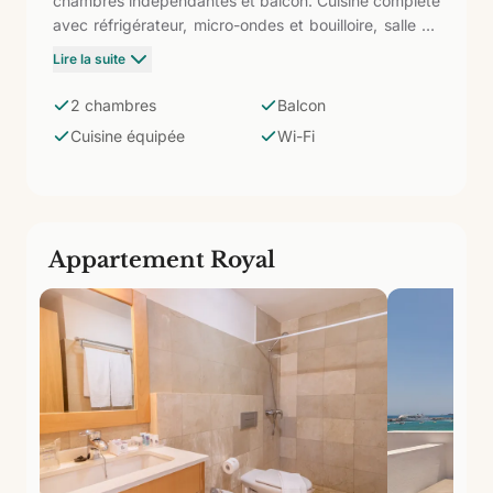
chambres indépendantes et balcon. Cuisine complète
avec réfrigérateur, micro-ondes et bouilloire, salle de
bain avec douche, TV 39" et Wi-Fi gratuit. Avec une
Lire la suite
capacité de 5 personnes, c'est la solution la plus
confortable pour les familles nombreuses ou les
2 chambres
Balcon
groupes d'amis voyageant ensemble et ayant besoin
Cuisine équipée
Wi-Fi
d'espace réel pour cohabiter sans renoncer aux
commodités de l'hôtel.
Appartement Royal