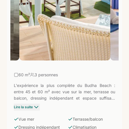
60
m²
3 personnes
L'expérience la plus complète du Budha Beach :
entre 45 et 60 m² avec vue sur la mer, terrasse ou
balcon, dressing indépendant et espace suffisant
pour jusqu'à 3 personnes. Deux lits individuels ou un
Lire la suite
lit double, TV de 55'', WiFi, climatisation, coffre-fort,
réfrigérateur, cafetière et bouilloire. Salle de bain
Vue mer
Terrasse/balcon
avec douche et commodités. Dans un hôtel de
Dressing indépendant
Climatisation