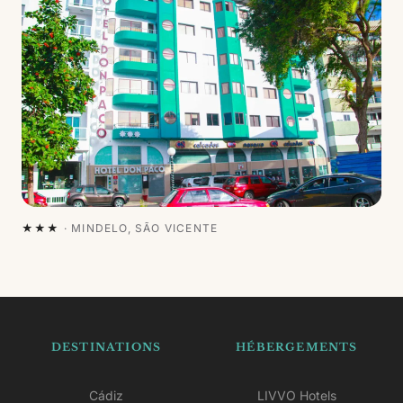
★★★
·
MINDELO, SÃO VICENTE
DESTINATIONS
HÉBERGEMENTS
Cádiz
LIVVO Hotels