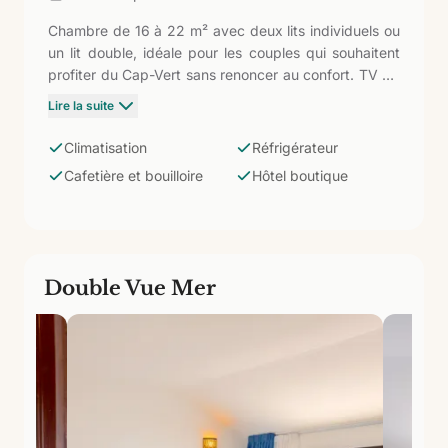
Chambre de 16 à 22 m² avec deux lits individuels ou
un lit double, idéale pour les couples qui souhaitent
profiter du Cap-Vert sans renoncer au confort. TV de
42'', WiFi, climatisation, coffre-fort, armoire,
Lire la suite
réfrigérateur, cafetière et bouilloire. Salle de bain
avec douche et commodités. L'ambiance intime du
Climatisation
Réfrigérateur
Budha Beach, avec seulement 37 chambres, se
Cafetière et bouilloire
Hôtel boutique
perçoit dès le premier instant.
Double Vue Mer