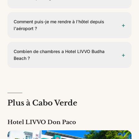
Oui, Hotel LIVVO Budha Beach dispose d'un parking
pour les clients. Veuillez consulter la disponibilité et les
Comment puis-je me rendre à l'hôtel depuis
+
conditions à la réception.
l'aéroport ?
Hotel LIVVO Budha Beach est situé à 16 km de
Aeropuerto Internacional Amílcar Cabral. On peut y
Combien de chambres a Hotel LIVVO Budha
+
arriver en taxi, transfert privé ou voiture de location.
Beach ?
Hotel LIVVO Budha Beach dispose de 37 chambres de
5 types différents. C'est un établissement de 4 étoiles.
Plus à Cabo Verde
Hotel LIVVO Don Paco