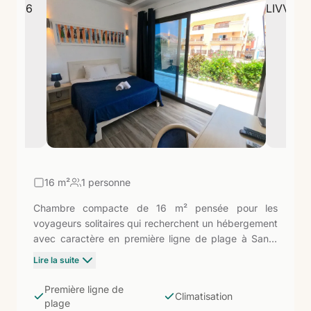
d'entrée vers une destination qui combine la
proximité de l'Afrique, l'héritage portugais et le
rythme apaisé de l'Atlantique.
16
m²
1 personne
Chambre compacte de 16 m² pensée pour les
voyageurs solitaires qui recherchent un hébergement
avec caractère en première ligne de plage à Santa
Maria. Lit individuel (1,90 x 1,50), TV de 43'', WiFi,
Lire la suite
climatisation, coffre-fort, réfrigérateur, cafetière et
bouilloire. Salle de bain avec douche et commodités.
Première ligne de
Climatisation
L'essentiel bien résolu dans un hôtel boutique de
plage