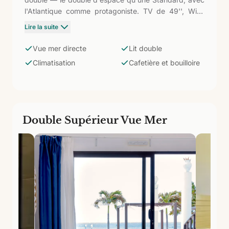
l'Atlantique comme protagoniste. TV de 49'', WiFi,
climatisation, coffre-fort, armoire, réfrigérateur,
Lire la suite
cafetière et bouilloire. Salle de bain avec douche et
commodités. Se réveiller au son des vagues et à la
Vue mer directe
Lit double
lumière de l'île de Sal entrant par la fenêtre définit
Climatisation
Cafetière et bouilloire
cette catégorie.
Double Supérieur Vue Mer