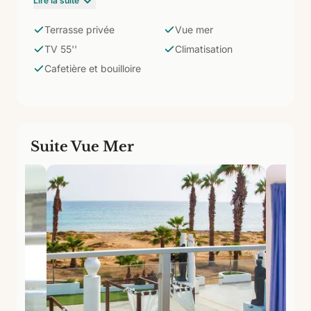
Lire la suite
coffre-fort, armoire, réfrigérateur, cafetière et
bouilloire. Salle de bain avec douche et commodités.
Terrasse privée
Vue mer
La terrasse fait la différence : votre propre coin face
TV 55''
Climatisation
à l'océan dans un hôtel boutique exclusif.
Cafetière et bouilloire
Suite Vue Mer