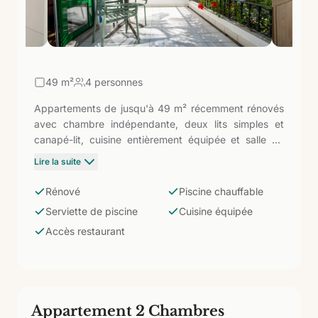
49
m²
4 personnes
Appartements de jusqu'à 49 m² récemment rénovés
avec chambre indépendante, deux lits simples et
canapé-lit, cuisine entièrement équipée et salle de
bain avec douche. Comprend une serviette de
Lire la suite
piscine. La combinaison de la récente rénovation et
de l'accès aux services de l'hôtel fait de cette
Rénové
Piscine chauffable
catégorie l'une des plus complètes du complexe :
Serviette de piscine
Cuisine équipée
installations mises à jour, piscine chauffable et
Accès restaurant
restaurant disponible sans quitter l'enceinte.
Appartement 2 Chambres