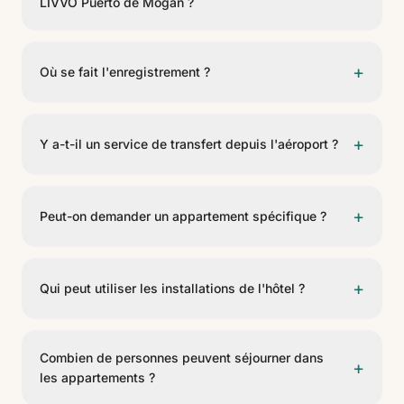
LIVVO Puerto de Mogán ?
Apartamentos LIVVO Puerto de Mogán dispose de 79
appartements de 5 types différents. C'est un
+
Où se fait l'enregistrement ?
établissement de 3 étoiles.
L'enregistrement se fait à la réception de l'Hôtel LIVVO
Puerto de Mogán, qui est ouverte 24 heures sur 24.
+
Y a-t-il un service de transfert depuis l'aéroport ?
Oui. En contactant à l'avance l'équipe de réservations,
un service de transfert privé peut être organisé. Il
+
Peut-on demander un appartement spécifique ?
existe également une connexion par transport public
(guaguas).
Oui. Les demandes peuvent être faites à l'avance,
bien qu'elles ne soient pas garanties et dépendent de
+
Qui peut utiliser les installations de l'hôtel ?
la disponibilité. Il est également possible de demander
une amélioration de catégorie ou un changement de
Les clients avec petit-déjeuner ou demi-pension ont
régime alimentaire, avec un supplément possible.
accès à la piscine principale, au spa et aux
Combien de personnes peuvent séjourner dans
+
installations communes (horaires de la piscine de
les appartements ?
09:00 à 17:00). Les clients avec seulement