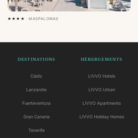
★★★★
·
MASPALOMAS
DESTINATIONS
HÉBERGEMENTS
Cádiz
LIVVO Hotels
Lanzarote
LIVVO Urban
Fuerteventura
LIVVO Apartments
Gran Canaria
LIVVO Holiday Homes
Tenerife