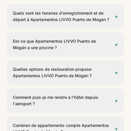
Quels sont les horaires d'enregistrement et de
+
départ à Apartamentos LIVVO Puerto de Mogán ?
L'enregistrement se fait à partir de 15:00 et le départ
avant 12:00.
Est-ce que Apartamentos LIVVO Puerto de
+
Mogán a une piscine ?
Oui, Apartamentos LIVVO Puerto de Mogán dispose
de 3 piscines. Il y a une piscine pour les plus petits.
Quelles options de restauration propose
+
Des chaises longues sont incluses.
Apartamentos LIVVO Puerto de Mogán ?
L'hôtel dispose de 3 options gastronomiques, y
compris Restaurante Hotel Puerto de Mogán, Pool Bar
Comment puis-je me rendre à l'hôtel depuis
+
Hotel Puerto de Mogán. Ils offrent un service de buffet,
l'aéroport ?
bar a la carta, rooftop (según categoría reservada).
Apartamentos LIVVO Puerto de Mogán est situé à 54
km de Aeropuerto de Gran Canaria. On peut y arriver
Combien de appartements compte Apartamentos
+
en taxi, transfert privé ou voiture de location.