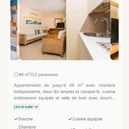
de la côte et des sorties pour l'observation des
cétacés partent du port. Un hébergement avec
personnalité dans le coin le plus photogénique de
Gran Canaria.
49
m²
2 personnes
Appartements de jusqu'à 49 m² avec chambre
indépendante, deux lits simples et canapé-lit, cuisine
entièrement équipée et salle de bain avec douche.
Dans la "Petite Venise" de Gran Canaria, avec la
Lire la suite
Playa de Mogán à 50 mètres : l'option d'entrée pour
découvrir l'un des coins les plus charmants du sud-
Douche
Cuisine équipée
ouest de l'île avec l'indépendance d'une cuisine
Chambre