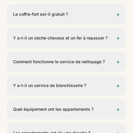
hébergement ont accès à une piscine indépendante, la
Les appartements standards ont une chambre et une
María's Pool.
capacité maximale de trois adultes. Les appartements
+
Le coffre-fort est-il gratuit ?
de deux chambres nécessitent une réservation
directe.
Oui. Tant l'hôtel que les appartements offrent un
coffre-fort gratuit.
+
Y a-t-il un sèche-cheveux et un fer à repasser ?
Oui. Tant l'hôtel que les appartements disposent d'un
sèche-cheveux et d'un fer à repasser.
+
Comment fonctionne le service de nettoyage ?
Les appartements sont nettoyés cinq fois par semaine.
Pour des serviettes supplémentaires, des commodités
+
Y a-t-il un service de blanchisserie ?
ou d'autres éléments, il suffit de contacter la réception.
Non. Actuellement, il n'y a pas de service de
blanchisserie à l'hôtel ni dans les appartements.
+
Quel équipement ont les appartements ?
Les appartements disposent d'un réfrigérateur, d'un
micro-ondes, d'une cafetière, de poêles et d'ustensiles
Les appartements ont-ils une douche ?