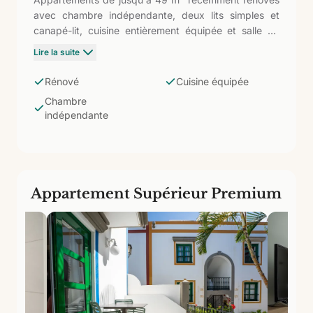
avec chambre indépendante, deux lits simples et
canapé-lit, cuisine entièrement équipée et salle de
bain avec douche. Capacité pour 4 personnes (3
Lire la suite
adultes + enfant). La récente rénovation apporte des
finitions mises à jour (sols, carrelages et mobilier) sur
Rénové
Cuisine équipée
la même surface que le Standard avec un niveau
Chambre
esthétique supérieur.
indépendante
Appartement Supérieur Premium