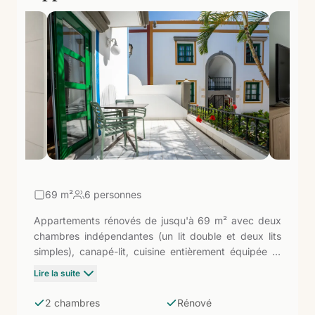
69
m²
6 personnes
Appartements rénovés de jusqu'à 69 m² avec deux
chambres indépendantes (un lit double et deux lits
simples), canapé-lit, cuisine entièrement équipée et
salle de bain avec douche. Avec 20 mètres carrés de
Lire la suite
plus et une chambre supplémentaire par rapport aux
appartements d'une chambre, c'est la catégorie pour
2 chambres
Rénové
les familles ou les groupes de jusqu'à six personnes