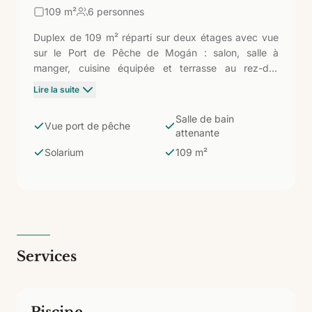
109
m²
6 personnes
Duplex de 109 m² réparti sur deux étages avec vue
sur le Port de Pêche de Mogán : salon, salle à
manger, cuisine équipée et terrasse au rez-de-
chaussée ; deux chambres avec salle de bain
Lire la suite
attenante et salle de bain indépendante au premier
étage ; solarium au deuxième étage. L'hébergement
Salle de bain
Vue port de pêche
le plus singulier du complexe : l'échelle d'une maison
attenante
privée, les vues sur l'un des ports les plus
Solarium
109 m²
photogéniques des Canaries et la place de Mogán
avec ses canaux et bougainvilliers littéralement à vos
pieds.
Services
Piscine