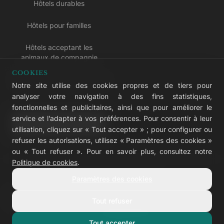
Hôtels durables
Hôtels pour familles
Hôtels acceptant les
animaux de compagnie
COOKIES
Hôtels réservés aux adultes
Notre site utilise des cookies propres et de tiers pour
analyser votre navigation à des fins statistiques,
Hôtels tout compris
fonctionnelles et publicitaires, ainsi que pour améliorer le
service et l’adapter à vos préférences. Pour consentir à leur
LIVVO Plus
utilisation, cliquez sur « Tout accepter » ; pour configurer ou
refuser les autorisations, utilisez « Paramètres des cookies »
ou « Tout refuser ». Pour en savoir plus, consultez notre
Politique de cookies
.
© 2026 LIVVO Hotels — Grupo Martinón
Paramètres des cookies
#LIVVERS
Tout refuser
Avis légal
Cookies
Confidentialité
Accessibilité
Configurer les cookies
Tout accepter