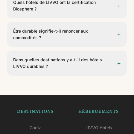
Quels hôtels de LIVVO ont la certification
+
établissements appliquant des pratiques durables
Biosphere ?
envers l'environnement, la culture locale et l'économie
de la destination.
Le Volcán Lanzarote, les Appartements Coloradamar,
le Puerto de Mogán, le Koala Garden et l'Anamar
Être durable signifie-t-il renoncer aux
+
Suites disposent de la certification Biosphere. Tu les
commodités ?
trouveras listés sur cette page.
Non. Ces hôtels conservent tous leurs services et leur
expérience ; la durabilité agit en coulisses (gestion des
Dans quelles destinations y a-t-il des hôtels
+
ressources, des déchets, de l'énergie et engagement
LIVVO durables ?
envers la communauté) sans affecter ton séjour.
Il y a des hôtels avec certification Biosphere à
Lanzarote et Gran Canaria. Consulte la fiche de
chacun pour voir leurs pratiques et services.
DESTINATIONS
HÉBERGEMENTS
Cádiz
LIVVO Hotels