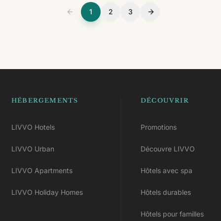
1
2
3
HÉBERGEMENTS
DÉCOUVRIR
LIVVO Hotels
Promotions
LIVVO Urban
Découvre LIVVO
LIVVO Apartments
Hôtels avec spa
LIVVO Holiday Homes
Hôtels durables
Hôtels pour familles