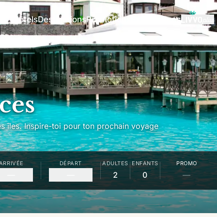
Hôtels
Destinations
Promotions
Expériences
ces
es îles. Inspire-toi pour ton prochain voyage
ARRIVÉE
DÉPART
ADULTES
ENFANTS
PROMO
—
—
2
0