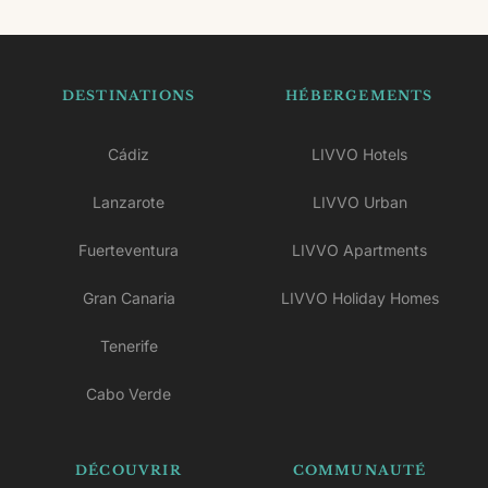
DESTINATIONS
HÉBERGEMENTS
Cádiz
LIVVO Hotels
Lanzarote
LIVVO Urban
Fuerteventura
LIVVO Apartments
Gran Canaria
LIVVO Holiday Homes
Tenerife
Cabo Verde
DÉCOUVRIR
COMMUNAUTÉ