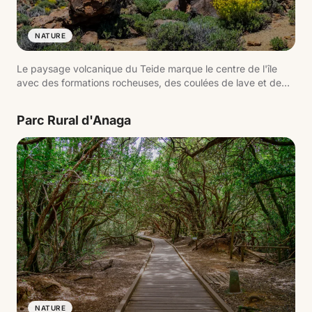
NATURE
Le paysage volcanique du Teide marque le centre de l'île
avec des formations rocheuses, des coulées de lave et de
vastes plaines d'origine volcanique. L'environnement change
selon l'altitude, passant de zones arides à des espaces de
Parc Rural d'Anaga
haute montagne avec des vues dégagées.
NATURE