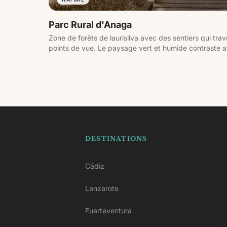
Parc Rural d'Anaga
Zone de forêts de laurisilva avec des sentiers qui tra
points de vue. Le paysage vert et humide contraste ave
DESTINATIONS
Cádiz
Lanzarote
Fuerteventura