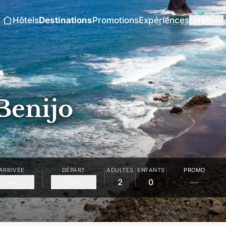
Hôtels
Destinations
Promotions
Expériences
Benijo
ARRIVÉE
DÉPART
ADULTES
ENFANTS
PROMO
—
—
2
0