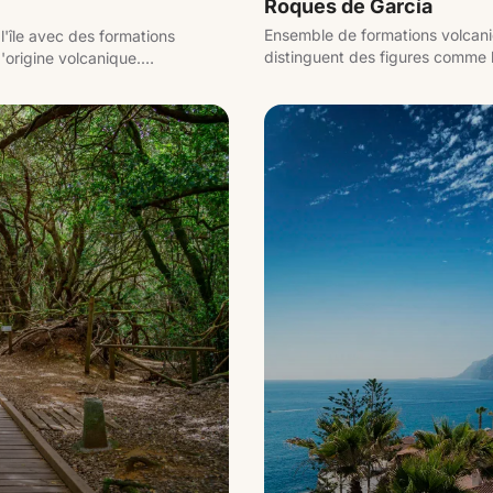
Roques de García
Ensemble de formations volcaniq
'île avec des formations
distinguent des figures comme 
'origine volcanique.
cet environnement à pied avec 
zones arides à des espaces de