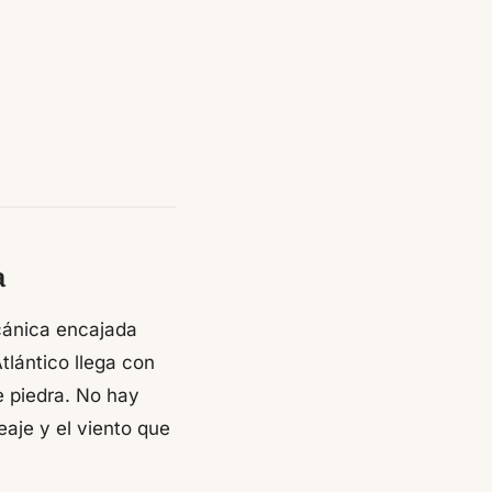
a
lcánica encajada
tlántico llega con
e piedra. No hay
eaje y el viento que