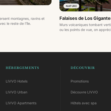
NATURE
Falaises de Los Gigante
versent montagnes, ravins et
c le reste de l'île.
Murs volcaniques tombant vertic
ou les points de vue, on appréci
HÉBERGEMENTS
DÉCOUVRIR
LIVVO Hotels
Promotions
LIVVO Urban
Découvre LIVVO
LIVVO Apartments
Hôtels avec spa