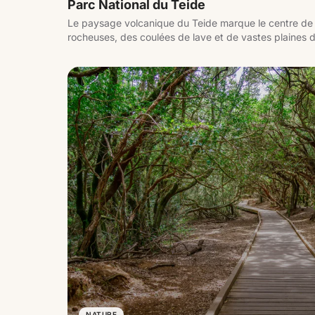
Parc National du Teide
Le paysage volcanique du Teide marque le centre de l
rocheuses, des coulées de lave et de vastes plaines d
L'environnement change selon l'altitude, passant de 
haute montagne avec des vues dégagées.
NATURE