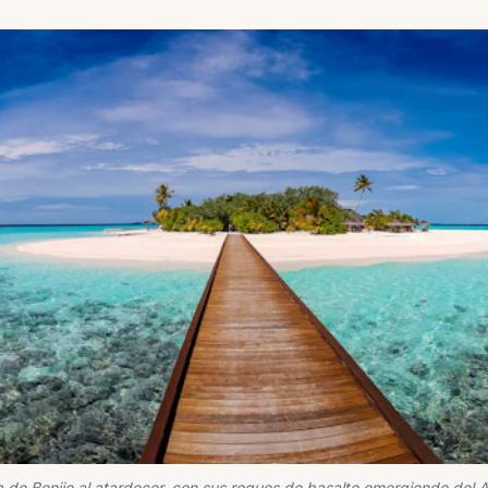
 de Benijo al atardecer, con sus roques de basalto emergiendo del A