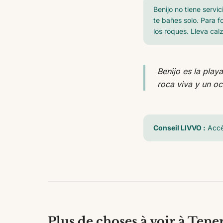
Benijo no tiene servi
te bañes solo. Para f
los roques. Lleva cal
Benijo es la play
roca viva y un o
Conseil LIVVO :
Accè
Plus de choses à voir à Tene