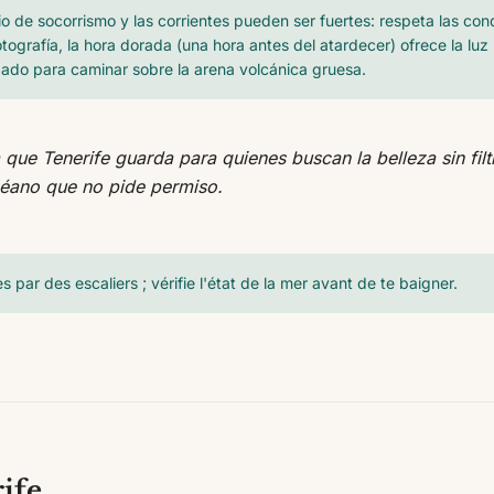
cio de socorrismo y las corrientes pueden ser fuertes: respeta las con
otografía, la hora dorada (una hora antes del atardecer) ofrece la lu
zado para caminar sobre la arena volcánica gruesa.
a que Tenerife guarda para quienes buscan la belleza sin filt
céano que no pide permiso.
s par des escaliers ; vérifie l'état de la mer avant de te baigner.
rife