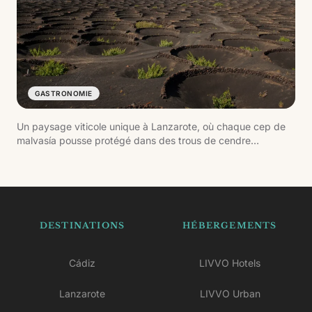
GASTRONOMIE
Un paysage viticole unique à Lanzarote, où chaque cep de
malvasía pousse protégé dans des trous de cendre
volcanique. Les caves de la région proposent des
dégustations de vins volcaniques avec appellation d'origine.
DESTINATIONS
HÉBERGEMENTS
Cádiz
LIVVO Hotels
Lanzarote
LIVVO Urban