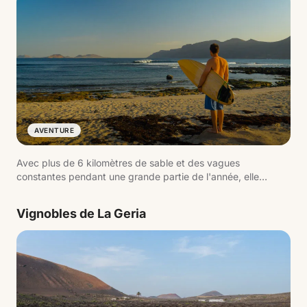
AVENTURE
Avec plus de 6 kilomètres de sable et des vagues
constantes pendant une grande partie de l'année, elle
convient aussi bien aux débutants qu'aux niveaux avancés.
L'environnement dominé par le Risco de Famara et
Vignobles de La Geria
l'ambiance détendue du village voisin en font l'un des lieux
les plus authentiques.