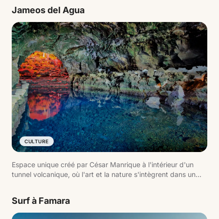
température sous terre dépasse les 600 °C. Les
Jameos del Agua
démonstrations géothermiques sur l'Islote de Hilario sont
incontournables.
CULTURE
Espace unique créé par César Manrique à l'intérieur d'un
tunnel volcanique, où l'art et la nature s'intègrent dans un
environnement surprenant. On y trouve son lac intérieur,
l'auditorium naturel et la présence du crabe aveugle, une
Surf à Famara
espèce endémique.