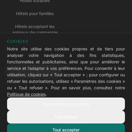
Hôtels durables
Hôtels pour familles
Hôtels acceptant les
animaux de compagnie
COOKIES
Hôtels réservés aux adultes
Notre site utilise des cookies propres et de tiers pour
analyser votre navigation à des fins statistiques,
Hôtels tout compris
fonctionnelles et publicitaires, ainsi que pour améliorer le
service et l’adapter à vos préférences. Pour consentir à leur
LIVVO Plus
utilisation, cliquez sur « Tout accepter » ; pour configurer ou
refuser les autorisations, utilisez « Paramètres des cookies »
ou « Tout refuser ». Pour en savoir plus, consultez notre
Politique de cookies
.
© 2026 LIVVO Hotels — Grupo Martinón
Paramètres des cookies
#LIVVERS
Tout refuser
Avis légal
Cookies
Confidentialité
Accessibilité
Configurer les cookies
Tout accepter