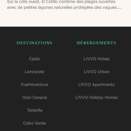
Sur la côte ouest, El Cotillo combine des plages ouvertes
avec de petites lagunes naturelles protégées des vagues.
Son ambiance tranquille et ses couchers de soleil face à
l'océan en font l'une des zones les plus agréables pour
terminer la journée.
DESTINATIONS
HÉBERGEMENTS
Cádiz
LIVVO Hotels
Lanzarote
LIVVO Urban
Fuerteventura
LIVVO Apartments
Gran Canaria
LIVVO Holiday Homes
Tenerife
Cabo Verde