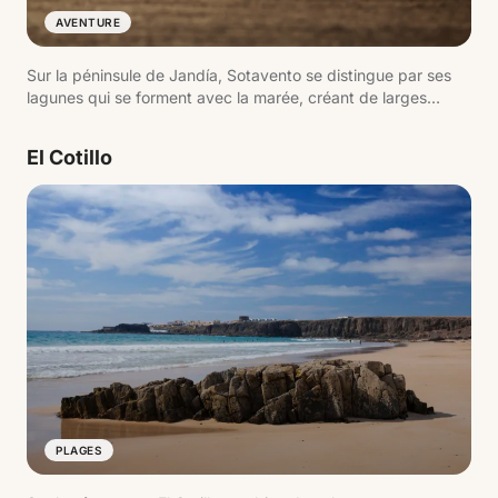
AVENTURE
Sur la péninsule de Jandía, Sotavento se distingue par ses
lagunes qui se forment avec la marée, créant de larges
zones d'eau peu profonde. Ces conditions, associées au
vent constant, en font un point de référence pour la planche
El Cotillo
à voile et le kitesurf en Europe.
PLAGES