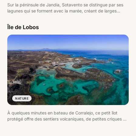
Sur la péninsule de Jandía, Sotavento se distingue par ses
lagunes qui se forment avec la marée, créant de larges
zones d'eau peu profonde. Ces conditions, associées au
vent constant, en font un point de référence pour la planche
Île de Lobos
à voile et le kitesurf en Europe.
NATURE
À quelques minutes en bateau de Corralejo, ce petit îlot
protégé offre des sentiers volcaniques, de petites criques et
des eaux cristallines. Il peut être parcouru à pied en une
journée, en passant par des lieux comme la plage de La