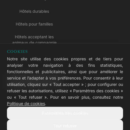
Hôtels durables
Hôtels pour familles
Hôtels acceptant les
animaux de compagnie
COOKIES
Hôtels réservés aux adultes
Notre site utilise des cookies propres et de tiers pour
analyser votre navigation à des fins statistiques,
Hôtels tout compris
fonctionnelles et publicitaires, ainsi que pour améliorer le
service et l’adapter à vos préférences. Pour consentir à leur
LIVVO Plus
utilisation, cliquez sur « Tout accepter » ; pour configurer ou
refuser les autorisations, utilisez « Paramètres des cookies »
ou « Tout refuser ». Pour en savoir plus, consultez notre
Politique de cookies
.
© 2026 LIVVO Hotels — Grupo Martinón
Paramètres des cookies
#LIVVERS
Tout refuser
Avis légal
Cookies
Confidentialité
Accessibilité