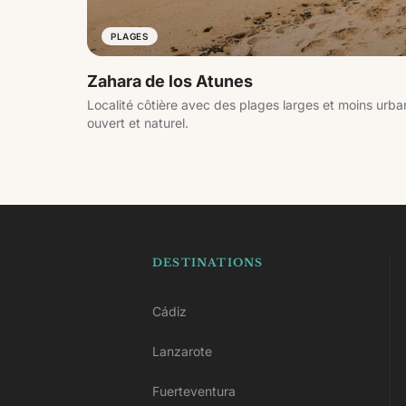
PLAGES
Zahara de los Atunes
Localité côtière avec des plages larges et moins urba
ouvert et naturel.
DESTINATIONS
Cádiz
Lanzarote
Fuerteventura