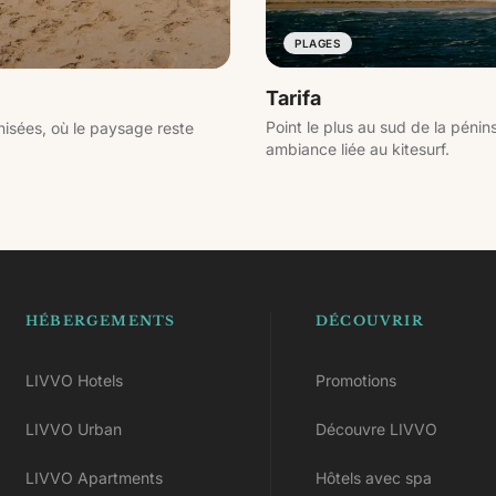
PLAGES
Tarifa
Point le plus au sud de la péni
nisées, où le paysage reste
ambiance liée au kitesurf.
HÉBERGEMENTS
DÉCOUVRIR
LIVVO Hotels
Promotions
LIVVO Urban
Découvre LIVVO
LIVVO Apartments
Hôtels avec spa