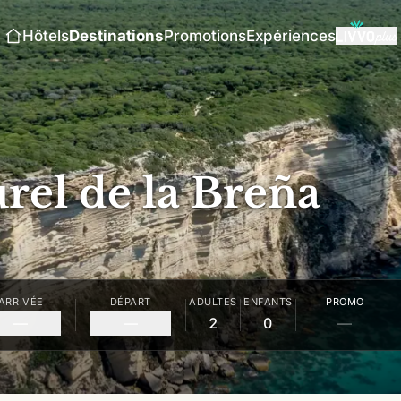
Hôtels
Destinations
Promotions
Expériences
rel de la Breña
ARRIVÉE
DÉPART
ADULTES
ENFANTS
PROMO
—
—
2
0