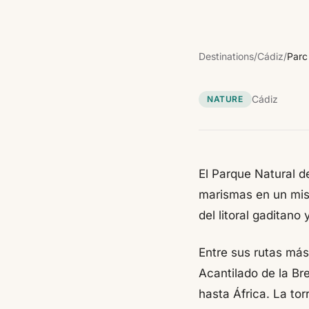
Destinations
/
Cádiz
/
Parc
Cádiz
NATURE
El Parque Natural d
marismas en un mis
del litoral gaditan
Entre sus rutas más
Acantilado de la Bre
hasta África. La tor