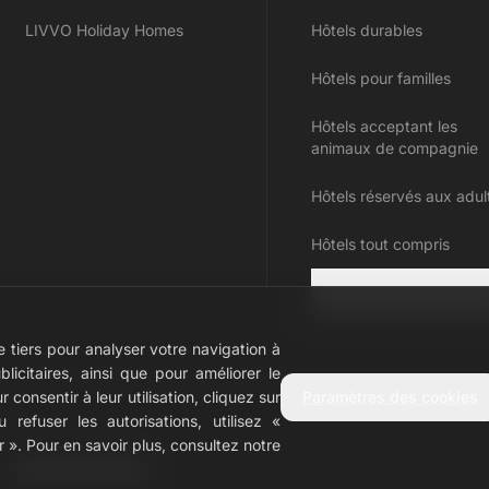
LIVVO Holiday Homes
Hôtels durables
Hôtels pour familles
Hôtels acceptant les
animaux de compagnie
Hôtels réservés aux adul
Hôtels tout compris
LIVVO Plus
e tiers pour analyser votre navigation à
blicitaires, ainsi que pour améliorer le
 consentir à leur utilisation, cliquez sur
Paramètres des cookies
n
refuser les autorisations, utilisez «
 ». Pour en savoir plus, consultez notre
ité
Configurer les cookies