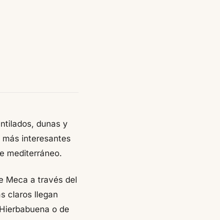
ntilados, dunas y
s más interesantes
ue mediterráneo.
e Meca a través del
s claros llegan
e Hierbabuena o de