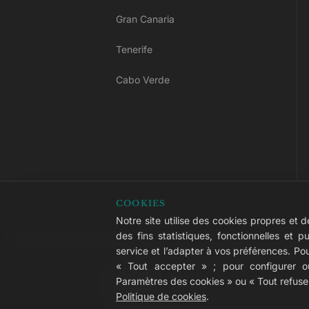
Gran Canaria
Tenerife
Cabo Verde
COOKIES
Notre site utilise des cookies propres et d
des fins statistiques, fonctionnelles et pu
service et l’adapter à vos préférences. Pour
© 2026 LIVVO Hotels — Grupo Martinó
« Tout accepter » ; pour configurer ou 
#LIVVERS
Paramètres des cookies » ou « Tout refuser
Politique de cookies
.
Avis légal
Cookies
Confidentialité
Accessibil