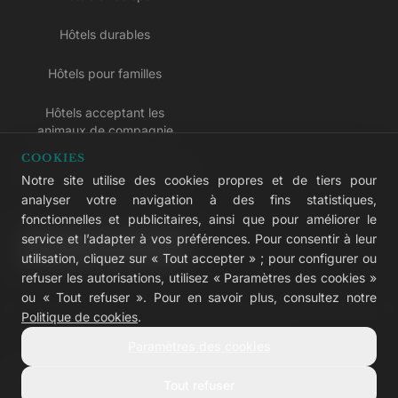
Hôtels durables
Hôtels pour familles
Hôtels acceptant les
animaux de compagnie
COOKIES
Hôtels réservés aux adultes
Notre site utilise des cookies propres et de tiers pour
analyser votre navigation à des fins statistiques,
Hôtels tout compris
fonctionnelles et publicitaires, ainsi que pour améliorer le
service et l’adapter à vos préférences. Pour consentir à leur
LIVVO Plus
utilisation, cliquez sur « Tout accepter » ; pour configurer ou
refuser les autorisations, utilisez « Paramètres des cookies »
ou « Tout refuser ». Pour en savoir plus, consultez notre
Politique de cookies
.
© 2026 LIVVO Hotels — Grupo Martinón
Paramètres des cookies
#LIVVERS
Tout refuser
Avis légal
Cookies
Confidentialité
Accessibilité