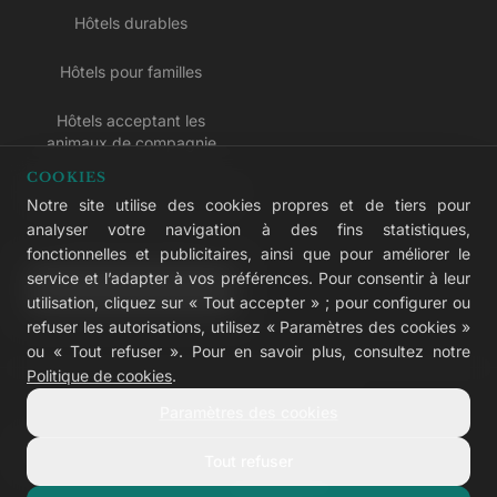
Hôtels durables
Hôtels pour familles
Hôtels acceptant les
animaux de compagnie
COOKIES
Hôtels réservés aux adultes
Notre site utilise des cookies propres et de tiers pour
analyser votre navigation à des fins statistiques,
Hôtels tout compris
fonctionnelles et publicitaires, ainsi que pour améliorer le
service et l’adapter à vos préférences. Pour consentir à leur
LIVVO Plus
utilisation, cliquez sur « Tout accepter » ; pour configurer ou
refuser les autorisations, utilisez « Paramètres des cookies »
ou « Tout refuser ». Pour en savoir plus, consultez notre
Politique de cookies
.
© 2026 LIVVO Hotels — Grupo Martinón
Paramètres des cookies
#LIVVERS
Tout refuser
Avis légal
Cookies
Confidentialité
Accessibilité
Configurer les cookies