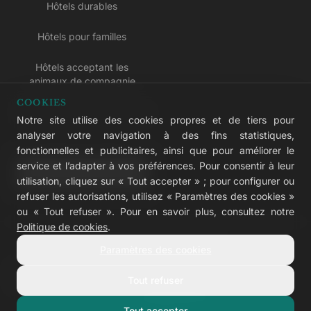
Hôtels durables
Hôtels pour familles
Hôtels acceptant les
animaux de compagnie
COOKIES
Hôtels réservés aux adultes
Notre site utilise des cookies propres et de tiers pour
analyser votre navigation à des fins statistiques,
Hôtels tout compris
fonctionnelles et publicitaires, ainsi que pour améliorer le
service et l’adapter à vos préférences. Pour consentir à leur
LIVVO Plus
utilisation, cliquez sur « Tout accepter » ; pour configurer ou
refuser les autorisations, utilisez « Paramètres des cookies »
ou « Tout refuser ». Pour en savoir plus, consultez notre
Politique de cookies
.
© 2026 LIVVO Hotels — Grupo Martinón
Paramètres des cookies
#LIVVERS
Tout refuser
Avis légal
Cookies
Confidentialité
Accessibilité
Configurer les cookies
Tout accepter