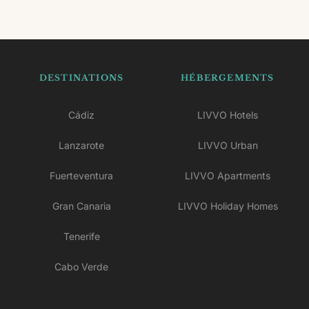
DESTINATIONS
HÉBERGEMENTS
Cádiz
LIVVO Hotels
Lanzarote
LIVVO Urban
Fuerteventura
LIVVO Apartments
Gran Canaria
LIVVO Holiday Homes
Tenerife
Cabo Verde