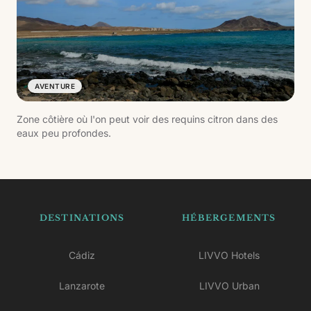
AVENTURE
Zone côtière où l'on peut voir des requins citron dans des
eaux peu profondes.
DESTINATIONS
HÉBERGEMENTS
Cádiz
LIVVO Hotels
Lanzarote
LIVVO Urban