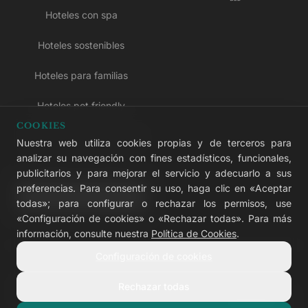
Hoteles con spa
Hoteles sostenibles
Hoteles para familias
Hoteles pet friendly
COOKIES
Hoteles solo para adultos
Nuestra web utiliza cookies propias y de terceros para
analizar su navegación con fines estadísticos, funcionales,
Hoteles todo incluido
publicitarios y para mejorar el servicio y adecuarlo a sus
preferencias. Para consentir su uso, haga clic en «Aceptar
LIVVO Plus
todas»; para configurar o rechazar los permisos, use
«Configuración de cookies» o «Rechazar todas». Para más
información, consulte nuestra
Política de Cookies
.
Configuración de cookies
© 2026 LIVVO Hotels — Grupo Martinón
#LIVVERS
Rechazar todas
Aviso legal
Cookies
Privacidad
Accesibilidad
Configurar cookies