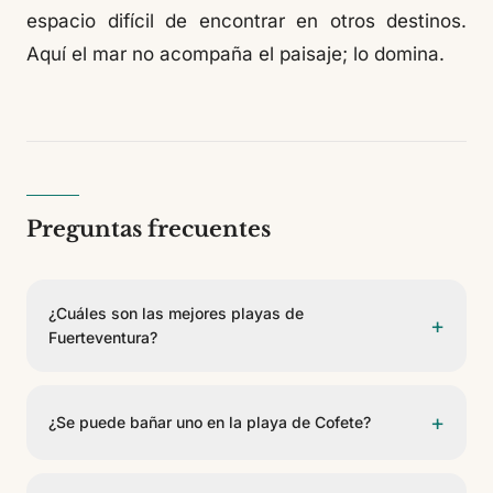
espacio difícil de encontrar en otros destinos.
Aquí el mar no acompaña el paisaje; lo domina.
Preguntas frecuentes
¿Cuáles son las mejores playas de
+
Fuerteventura?
Depende del tipo de experiencia que busques. Cofete
destaca por su belleza salvaje, Sotavento por sus
+
¿Se puede bañar uno en la playa de Cofete?
lagunas y mareas, Corralejo por sus dunas y mar
turquesa, El Cotillo por su ambiente relajado y sus
Cofete es imprescindible por la fuerza de su paisaje,
atardeceres, y Caleta de Fuste por ser práctica y