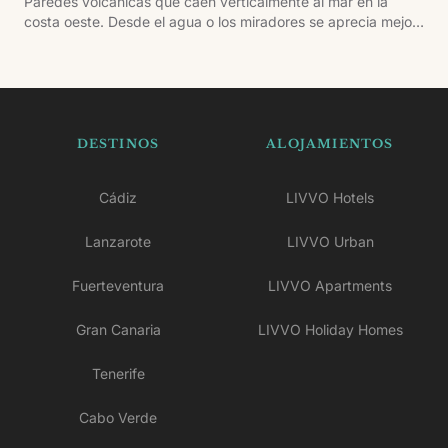
Paredes volcánicas que caen verticalmente al mar en la
costa oeste. Desde el agua o los miradores se aprecia mejor
la altura y la forma de los acantilados.
DESTINOS
ALOJAMIENTOS
Cádiz
LIVVO Hotels
Lanzarote
LIVVO Urban
Fuerteventura
LIVVO Apartments
Gran Canaria
LIVVO Holiday Homes
Tenerife
Cabo Verde