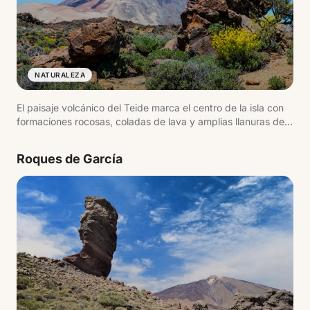
NATURALEZA
El paisaje volcánico del Teide marca el centro de la isla con
formaciones rocosas, coladas de lava y amplias llanuras de
origen volcánico. El entorno cambia según la altitud,
pasando de zonas áridas a espacios de alta montaña con
Roques de García
vistas abiertas.