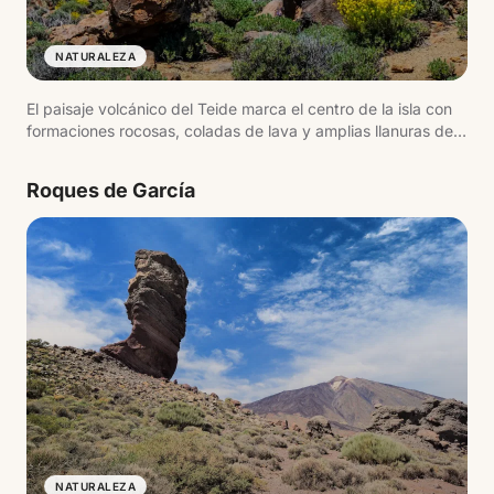
NATURALEZA
El paisaje volcánico del Teide marca el centro de la isla con
formaciones rocosas, coladas de lava y amplias llanuras de
origen volcánico. El entorno cambia según la altitud,
pasando de zonas áridas a espacios de alta montaña con
Roques de García
vistas abiertas.
NATURALEZA