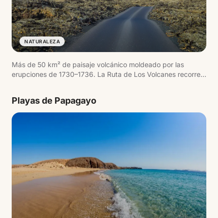
NATURALEZA
Más de 50 km² de paisaje volcánico moldeado por las
erupciones de 1730–1736. La Ruta de Los Volcanes recorre
un mar de lava solidificada con cráteres humeantes donde la
temperatura bajo tierra supera los 600 °C. Las
Playas de Papagayo
demostraciones geotérmicas en el Islote de Hilario son
imprescindibles.