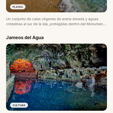
PLAYAS
Un conjunto de calas vírgenes de arena dorada y aguas
cristalinas al sur de la isla, protegidas dentro del Monumento
Natural de Los Ajaches. Playa Mujeres, Playa de la Cera y
Playa de Papagayo son las más conocidas. Aguas tranquilas
Jameos del Agua
ideales para snorkel.
CULTURA