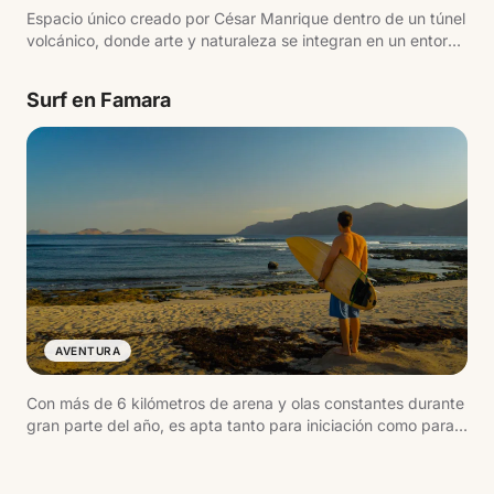
Espacio único creado por César Manrique dentro de un túnel
volcánico, donde arte y naturaleza se integran en un entorno
sorprendente. Destacan su lago interior, el auditorio natural y
la presencia del cangrejo ciego, una especie endémica.
Surf en Famara
AVENTURA
Con más de 6 kilómetros de arena y olas constantes durante
gran parte del año, es apta tanto para iniciación como para
niveles avanzados. El entorno dominado por el Risco de
Famara y el ambiente relajado del pueblo cercano la
convierten en uno de los lugares más auténticos.