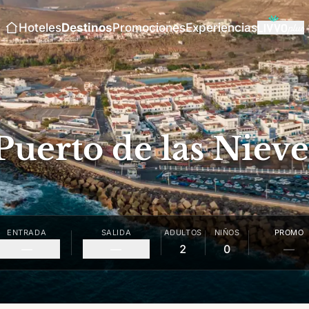
Hoteles
Destinos
Promociones
Experiencias
Puerto de las Nieve
ENTRADA
SALIDA
ADULTOS
NIÑOS
PROMO
—
—
2
0