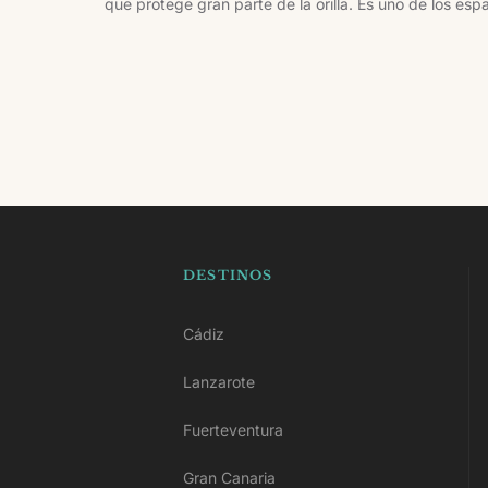
que protege gran parte de la orilla. Es uno de los espa
tanto para bañarse como para pasear.
DESTINOS
Cádiz
Lanzarote
Fuerteventura
Gran Canaria