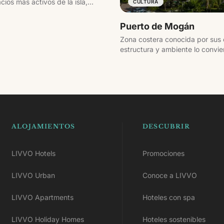
cios más activos de la isla,
CULTURA
Puerto de Mogán
Zona costera conocida por sus 
estructura y ambiente lo convie
Gran Canaria.
ALOJAMIENTOS
DESCUBRIR
LIVVO Hotels
Promociones
LIVVO Urban
Conoce a LIVVO
LIVVO Apartments
Hoteles con spa
LIVVO Holiday Homes
Hoteles sostenibles