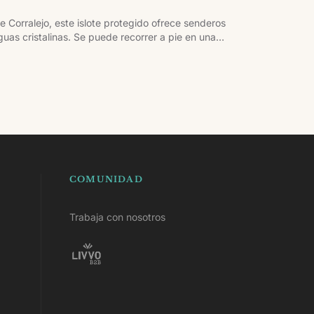
Corralejo, este islote protegido ofrece senderos
uas cristalinas. Se puede recorrer a pie en una
omo la playa de La Concha o el faro de Martiño.
COMUNIDAD
Trabaja con nosotros