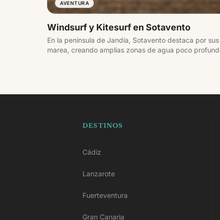
AVENTURA
Windsurf y Kitesurf en Sotavento
En la península de Jandía, Sotavento destaca por sus
marea, creando amplias zonas de agua poco profunda.
viento constante, la convierten en un referente para w
DESTINOS
Cádiz
Lanzarote
Fuerteventura
Gran Canaria