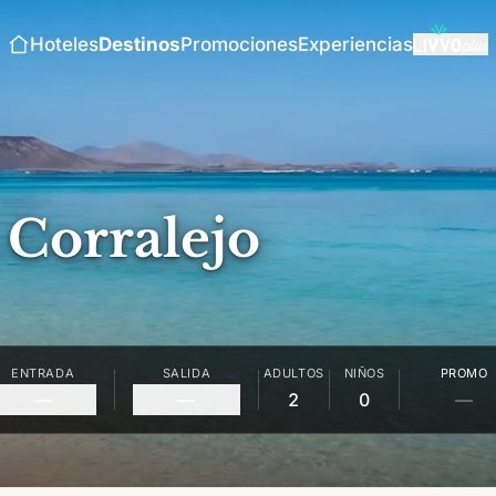
Hoteles
Destinos
Promociones
Experiencias
 Corralejo
ENTRADA
SALIDA
ADULTOS
NIÑOS
PROMO
—
—
2
0