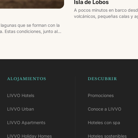
Isla de Lobos
A pocos minutos en barco desde 
volcánicos, pequeñas calas y ag
jornada, pasando por lugares c
 lagunas que se forman con la
 Estas condiciones, junto al
indsurf y kitesurf en Europa.
ALOJAMIENTOS
DESCUBRIR
LIVVO Hotels
Promociones
LIVVO Urban
Conoce a LIVVO
LIVVO Apartments
Hoteles con spa
LIVVO Holiday Homes
Hoteles sostenibles