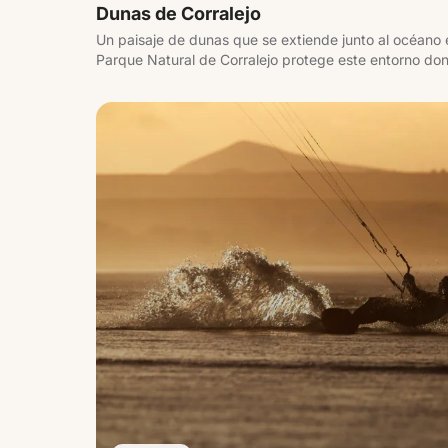
Dunas de Corralejo
Un paisaje de dunas que se extiende junto al océano e
Parque Natural de Corralejo protege este entorno don
el mar, creando playas amplias y abiertas con vistas a