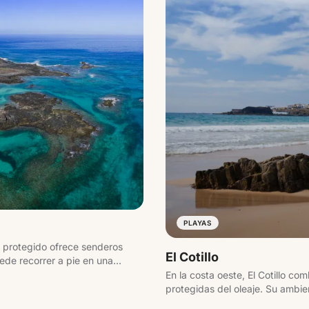
PLAYAS
e protegido ofrece senderos
El Cotillo
ede recorrer a pie en una
cha o el faro de Martiño.
En la costa oeste, El Cotillo c
protegidas del oleaje. Su ambie
convierten en una de las zonas 