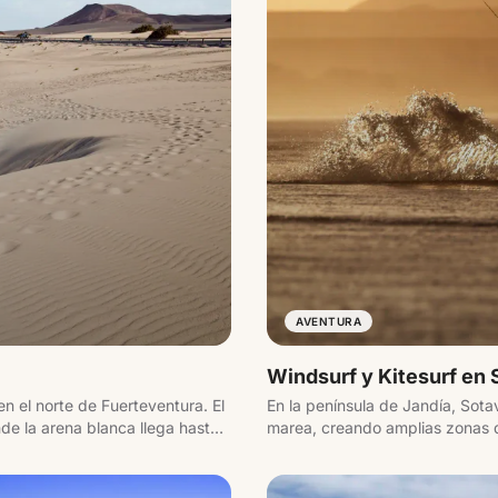
AVENTURA
Windsurf y Kitesurf en
n el norte de Fuerteventura. El
En la península de Jandía, Sot
de la arena blanca llega hasta
marea, creando amplias zonas d
 la isla de Lobos.
viento constante, la convierten 