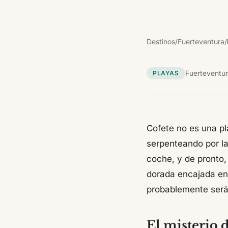
Destinos
/
Fuerteventura
/
Fuerteventu
PLAYAS
Cofete no es una pla
serpenteando por l
coche, y de pronto, 
dorada encajada en
probablemente serás
El misterio d