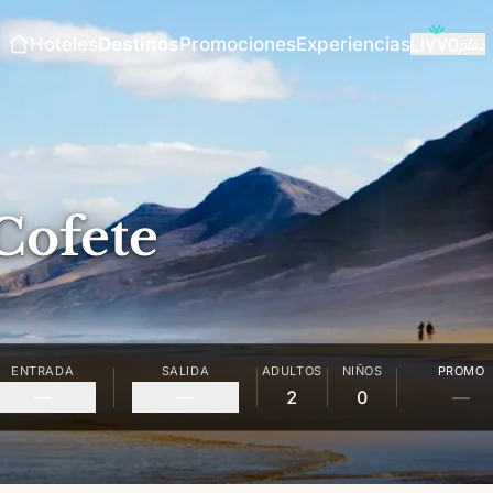
Hoteles
Destinos
Promociones
Experiencias
Cofete
ENTRADA
SALIDA
ADULTOS
NIÑOS
PROMO
—
—
2
0