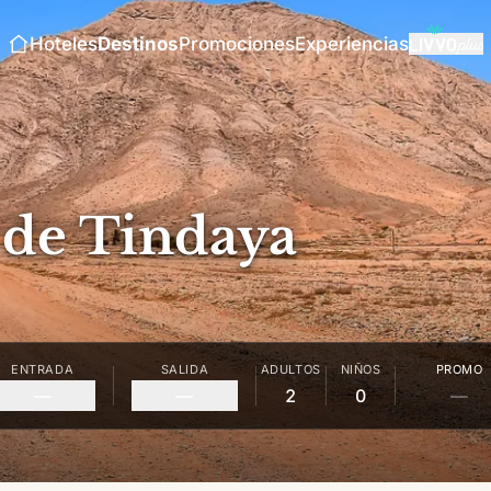
Hoteles
Destinos
Promociones
Experiencias
de Tindaya
ENTRADA
SALIDA
ADULTOS
NIÑOS
PROMO
—
—
2
0