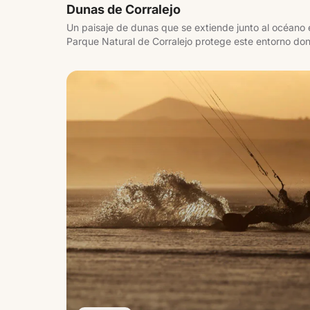
Dunas de Corralejo
Un paisaje de dunas que se extiende junto al océano e
Parque Natural de Corralejo protege este entorno don
el mar, creando playas amplias y abiertas con vistas a