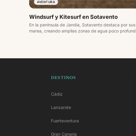
AVENTURA
Windsurf y Kitesurf en Sotavento
En la península de Jandía, Sotavento destaca por sus
marea, creando amplias zonas de agua poco profunda.
viento constante, la convierten en un referente para w
DESTINOS
Cádiz
Lanzarote
Fuerteventura
Gran Canaria