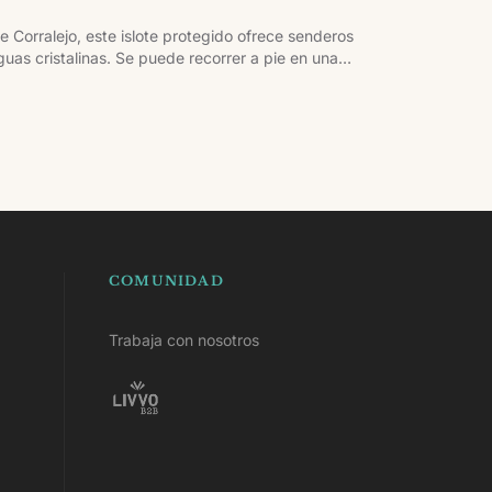
Corralejo, este islote protegido ofrece senderos
uas cristalinas. Se puede recorrer a pie en una
omo la playa de La Concha o el faro de Martiño.
COMUNIDAD
Trabaja con nosotros