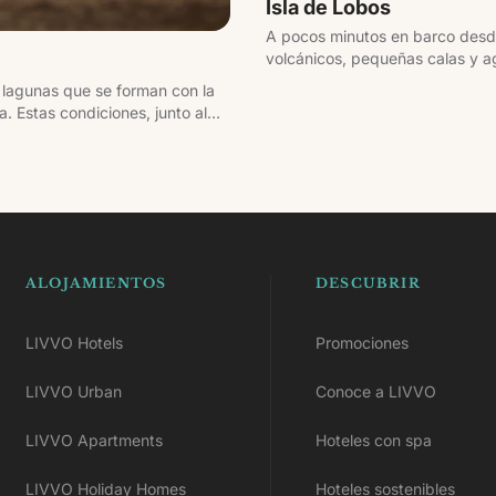
Isla de Lobos
A pocos minutos en barco desde 
volcánicos, pequeñas calas y ag
jornada, pasando por lugares c
 lagunas que se forman con la
 Estas condiciones, junto al
indsurf y kitesurf en Europa.
ALOJAMIENTOS
DESCUBRIR
LIVVO Hotels
Promociones
LIVVO Urban
Conoce a LIVVO
LIVVO Apartments
Hoteles con spa
LIVVO Holiday Homes
Hoteles sostenibles