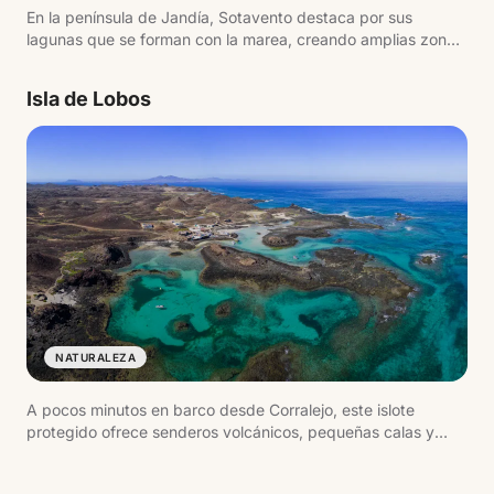
En la península de Jandía, Sotavento destaca por sus
lagunas que se forman con la marea, creando amplias zonas
de agua poco profunda. Estas condiciones, junto al viento
constante, la convierten en un referente para windsurf y
Isla de Lobos
kitesurf en Europa.
NATURALEZA
A pocos minutos en barco desde Corralejo, este islote
protegido ofrece senderos volcánicos, pequeñas calas y
aguas cristalinas. Se puede recorrer a pie en una jornada,
pasando por lugares como la playa de La Concha o el faro