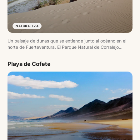
NATURALEZA
Un paisaje de dunas que se extiende junto al océano en el
norte de Fuerteventura. El Parque Natural de Corralejo
protege este entorno donde la arena blanca llega hasta el
mar, creando playas amplias y abiertas con vistas a la isla de
Playa de Cofete
Lobos.