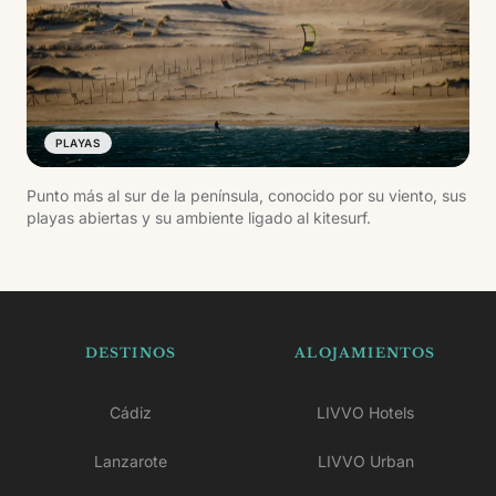
PLAYAS
Punto más al sur de la península, conocido por su viento, sus
playas abiertas y su ambiente ligado al kitesurf.
DESTINOS
ALOJAMIENTOS
Cádiz
LIVVO Hotels
Lanzarote
LIVVO Urban